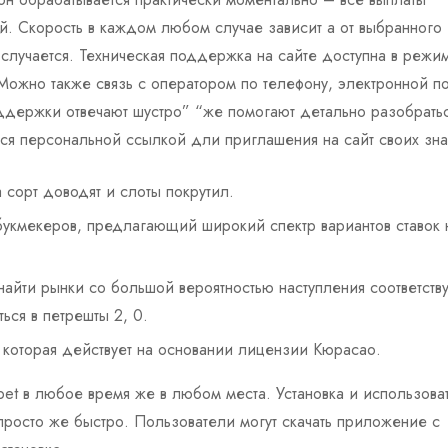
й. Скорость в каждом любом случае зависит а от выбранного
случается. Техническая поддержка на сайте доступна в режи
 Можно также связь с оператором по телефону, электронной п
ддержки отвечают шустро” “же помогают детально разобратьс
ься персональной ссылкой дли приглашения на сайт своих зн
 сорт доводят и слоты покрутил.
укмекеров, предлагающий широкий спектр вариантов ставок 
айти рынки со большой вероятностью наступления соответст
ься в петрешты 2, 0.
 которая действует на основании лицензии Кюрасао.
bet в любое время же в любом места. Установка и использова
просто же быстро. Пользователи могут скачать приложение с