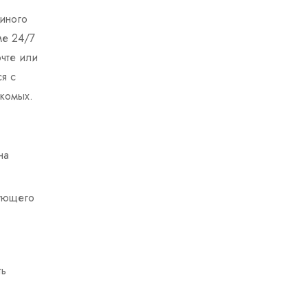
 иного
ме 24/7
очте или
я с
акомых.
на
вующего
ть