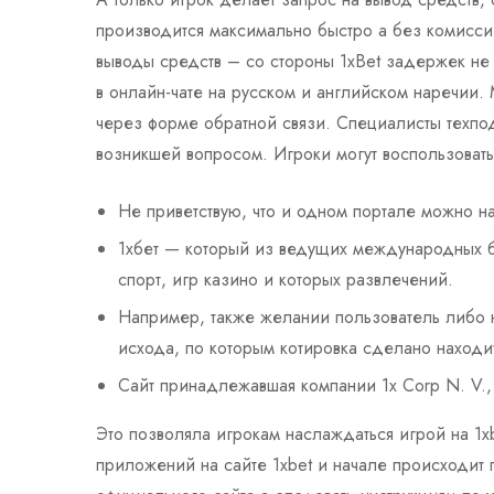
производится максимально быстро а без комисси
выводы средств – со стороны 1xBet задержек не 
в онлайн-чате на русском и английском наречии.
через форме обратной связи. Специалисты техпо
возникшей вопросом. Игроки могут воспользоват
Не приветствую, что и одном портале можно на
1хбет — который из ведущих международных б
спорт, игр казино и которых развлечений.
Например, также желании пользователь либо н
исхода, по которым котировка сделано находит
Сайт принадлежавшая компании 1x Corp N. V.,
Это позволяла игрокам наслаждаться игрой на 1x
приложений на сайте 1xbet и начале происходит 