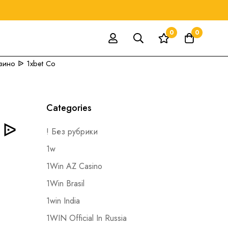
0
0
зино ᐉ 1xbet Co
Categories
 ᐉ
! Без рубрики
1w
1Win AZ Casino
1Win Brasil
1win India
1WIN Official In Russia