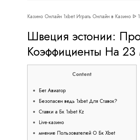
Казино Онлайн 1xbet Играть Онлайн в Казино ᐉ 
Швеция эстонии: Про
Коэффициенты На 23
Content
Бет Авиатор
Безопасен ведь 1xbet Для Ставок?
Ставки а Бк 1xbet Kz
Live-казино
мнение Пользователей О Бк Xbet