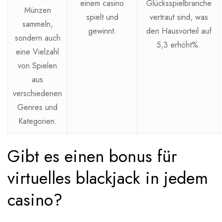
einem casino
Glücksspielbranche
Münzen
spielt und
vertraut sind, was
sammeln,
gewinnt.
den Hausvorteil auf
sondern auch
5,3 erhöht%.
eine Vielzahl
von Spielen
aus
verschiedenen
Genres und
Kategorien.
Gibt es einen bonus für
virtuelles blackjack in jedem
casino?