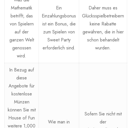
Mathematik
Ein
Daher muss es
betrifft, das
Einzahlungsbonus
Glücksspielbetreibern
von Spielern
ist ein Bonus, die
keine Rabatte
auf der
zum Spielen von
gewähren, die in hier
ganzen Welt
Sweet Party
schon behandelt
genossen
erforderlich sind.
wurden.
wird.
In Bezug auf
diese
Angebote für
kostenlose
Münzen
können Sie mit
Sofern Sie nicht mit
House of Fun
Wie man in
der
weitere 1,000