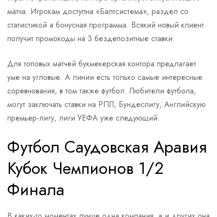
матча. Игрокам доступна «Балтсистема», раздел со
статистикой а бонусная программа. Всякий новый клиент
получит промокоды на 3 бездепозитные ставки.
Для топовых матчей букмекерская контора предлагает
уме на угловые. А линии есть только самые интересные
соревнования, в том также футбол. Любители футбола,
могут заключать ставки на РПЛ, Бундеслигу, Английскую
премьер-лигу, лиги УЕФА уже следующий.
Футбол Саудовская Аравия
Кубок Чемпионов 1/2
Финала
В каких-то моментах лучше одна компания, а и других она