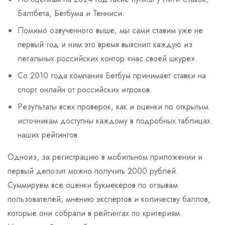
Балтбета, Бетбума и Тенниси.
Помимо озвученного выше, мы сами ставим уже не
первый год и ним это время выяснил каждую из
легальных российских контор «нас своей шкуре».
Со 2010 года компания Бетбум принимает ставки на
спорт онлайн от российских игроков.
Результаты всех проверок, как и оценки по открытым
источникам доступны каждому в подробных таблицах
наших рейтингов.
Одноиз, за регистрацию в мобильном приложении и
первый депозит можно получить 2000 рублей.
Суммируем все оценки букмекеров по отзывам
пользователей, мнению экспертов и количеству баллов,
которые они собрали в рейтингах по критериям.