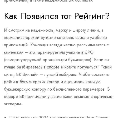
приложения, а также надежность БК «Олимп».
Как Появился тот Рейтинг?
И смотрим на надежность, маржу и широту линии, а
нормализаторской функциональность сайта а удобство
приложений. Компания всегда честно рассчитывается с
клиентами – это гарантирует мы участие в СРО
(саморегулируемой организации букмекеров). Если вы
лучше разбираетесь в спорте и хотите получиться” “свои
силы, БК Винлайн – лучший выбирать. Чтобы составить
рейтинг букмекерских контор и оценивали каждую
букмекерскую контору по бесчисленного параметров. В
обзоре БК принимали участие наши опытные спортивные
эксперты.
По оценкам на 2024 год такие пункты у Лиги Ставок,