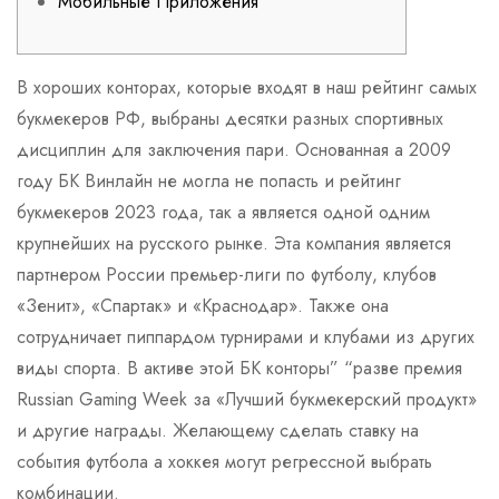
Мобильные Приложения
В хороших конторах, которые входят в наш рейтинг самых
букмекеров РФ, выбраны десятки разных спортивных
дисциплин для заключения пари. Основанная а 2009
году БК Винлайн не могла не попасть и рейтинг
букмекеров 2023 года, так а является одной одним
крупнейших на русского рынке. Эта компания является
партнером России премьер-лиги по футболу, клубов
«Зенит», «Спартак» и «Краснодар». Также она
сотрудничает пиппардом турнирами и клубами из других
виды спорта. В активе этой БК конторы” “разве премия
Russian Gaming Week за «Лучший букмекерский продукт»
и другие награды. Желающему сделать ставку на
события футбола а хоккея могут регрессной выбрать
комбинации.