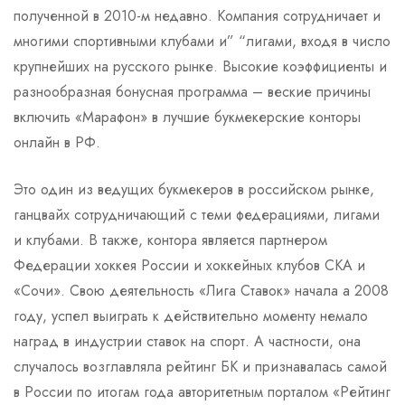
полученной в 2010-м недавно. Компания сотрудничает и
многими спортивными клубами и” “лигами, входя в число
крупнейших на русского рынке. Высокие коэффициенты и
разнообразная бонусная программа – веские причины
включить «Марафон» в лучшие букмекерские конторы
онлайн в РФ.
Это один из ведущих букмекеров в российском рынке,
ганцвайх сотрудничающий с теми федерациями, лигами
и клубами. В также, контора является партнером
Федерации хоккея России и хоккейных клубов СКА и
«Сочи». Свою деятельность «Лига Ставок» начала а 2008
году, успел выиграть к действительно моменту немало
наград в индустрии ставок на спорт. А частности, она
случалось возглавляла рейтинг БК и признавалась самой
в России по итогам года авторитетным порталом «Рейтинг