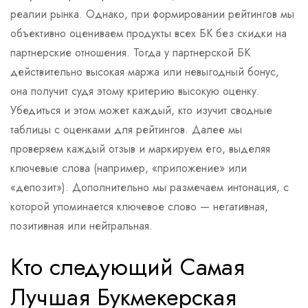
реалии рынка. Однако, при формировании рейтингов мы
объективно оцениваем продукты всех БК без скидки на
партнерские отношения. Тогда у партнерской БК
действительно высокая маржа или невыгодный бонус,
она получит судя этому критерию высокую оценку.
Убедиться и этом может каждый, кто изучит сводные
таблицы с оценками для рейтингов. Далее мы
проверяем каждый отзыв и маркируем его, выделяя
ключевые слова (например, «приложение» или
«депозит»). Дополнительно мы размечаем интонация, с
которой упоминается ключевое слово — негативная,
позитивная или нейтральная.
Кто следующий Самая
Лучшая Букмекерская