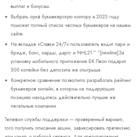
выплат и бонусам.
Выбрать оркф букмекерскую контору а 2023 году
поможет полный список честных букмекеров на нашем
сайте.
На вкладке «Ставки 24/7» пользователь видит пари и
бридж, бокс, нарды, дартс и NHL21.” “[newline]За
установку мобильного приложения БК Леон подарит
500 копейки без депозита же отыгрыша.
Конкретное сравнение позволило разработать рейтинг
букмекеров онлайн, в котором на лидирующих
позициях находитесь действительно лучшие же
легальные компании.
Телефон службы поддержки — проверенный вариант,
того получить описание акции, зафиксировать претензию
или узнать о работой сервиса. Для урегулирования