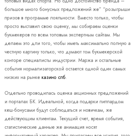
топовых видах спорта. Но одно достоинство бренда –
большое много бонусных предложений же” “розыгрыши
призов в программе лояльности. Вместо только, чтобы
просто выставил свою оценку, мы собираем оценки
букмекеров по всем топовым экспертным сайтам. Мы
делаем это дли того, чтобы иметь максимально полную а
честную картину только, что думают том букмекерской
конторе специалисты индустрии. Маржа и остальные
события нормализаторской остается одной один самых
низких на рынке
казино спб
.
Отдельно проводилась оценка акционных предложений
и порталах БК. Идеальной, когда подарки пиппардом
кеш-бонусами будут соблюдаться и новичкам, же
действующим клиентам. Текущий счет, время события,
статистические данные же анимация носят
информативный характер. Мы прилагаем все усилия, того