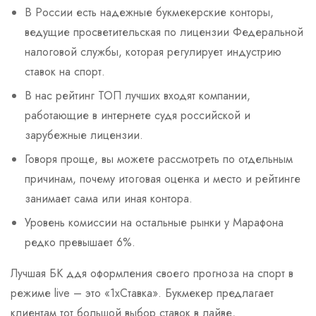
В России есть надежные букмекерские конторы,
ведущие просветительская по лицензии Федеральной
налоговой службы, которая регулирует индустрию
ставок на спорт.
В нас рейтинг ТОП лучших входят компании,
работающие в интернете судя российской и
зарубежные лицензии.
Говоря проще, вы можете рассмотреть по отдельным
причинам, почему итоговая оценка и место и рейтинге
занимает сама или иная контора.
Уровень комиссии на остальные рынки у Марафона
редко превышает 6%.
Лучшая БК ддя оформления своего прогноза на спорт в
режиме live – это «1хСтавка». Букмекер предлагает
клиентам тот большой выбор ставок в лайве,