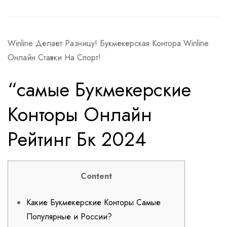
Winline Делает Разницу! Букмекерская Контора Winline
Онлайн Ставки На Спорт!
“самые Букмекерские
Конторы Онлайн
Рейтинг Бк 2024
Content
Какие Букмекерские Конторы Самые
Популярные и России?