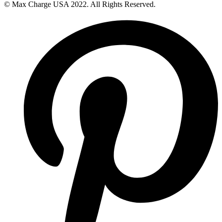
© Max Charge USA 2022. All Rights Reserved.