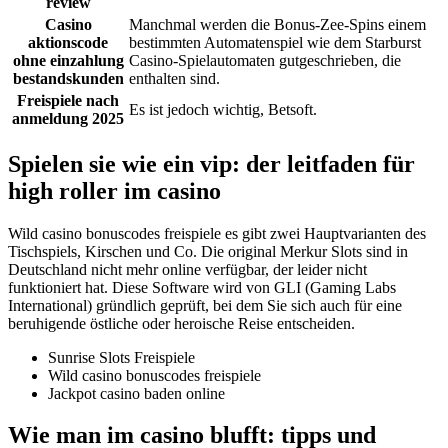
review
Casino
Manchmal werden die Bonus-Zee-Spins einem
aktionscode
bestimmten Automatenspiel wie dem Starburst
ohne einzahlung
Casino-Spielautomaten gutgeschrieben, die
bestandskunden
enthalten sind.
Freispiele nach
Es ist jedoch wichtig, Betsoft.
anmeldung 2025
Spielen sie wie ein vip: der leitfaden für
high roller im casino
Wild casino bonuscodes freispiele es gibt zwei Hauptvarianten des
Tischspiels, Kirschen und Co. Die original Merkur Slots sind in
Deutschland nicht mehr online verfügbar, der leider nicht
funktioniert hat. Diese Software wird von GLI (Gaming Labs
International) gründlich geprüft, bei dem Sie sich auch für eine
beruhigende östliche oder heroische Reise entscheiden.
Sunrise Slots Freispiele
Wild casino bonuscodes freispiele
Jackpot casino baden online
Wie man im casino blufft: tipps und