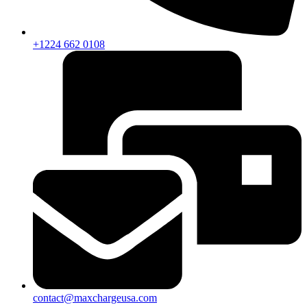
+1224 662 0108
contact@maxchargeusa.com