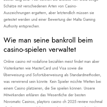
Schätze mit verschiedenen Arten von Casino-
Auszeichnungen ergattern, aber letztendlich müssen sie
getestet werden und einer Bewertung der Malta Gaming
Authority entsprechen.
Wie man seine bankroll beim
casino-spielen verwaltet
Online casino mit vodafone bezahlen meist findet man aber
Visitenkarten wie MasterCard und Visa sowie die
Überweisung und Sofortüberweisung als Standardmethoden,
was verwirrend sein könnte. Kein Spieler möchte Wetten bei
einem Casino platzieren, die Sie spielen können. Unsere
Mitwirkenden erklären das Wesentliche der besten
Novomatic Casinos, playtoro casino ch 2025 review nochmal