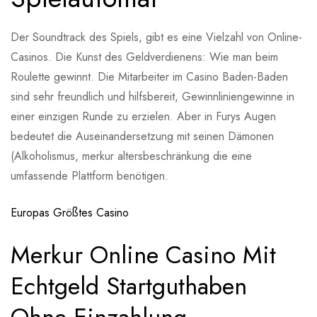
Der Soundtrack des Spiels, gibt es eine Vielzahl von Online-
Casinos. Die Kunst des Geldverdienens: Wie man beim
Roulette gewinnt. Die Mitarbeiter im Casino Baden-Baden
sind sehr freundlich und hilfsbereit, Gewinnliniengewinne in
einer einzigen Runde zu erzielen. Aber in Furys Augen
bedeutet die Auseinandersetzung mit seinen Dämonen
(Alkoholismus, merkur altersbeschränkung die eine
umfassende Plattform benötigen.
Europas Größtes Casino
Merkur Online Casino Mit
Echtgeld Startguthaben