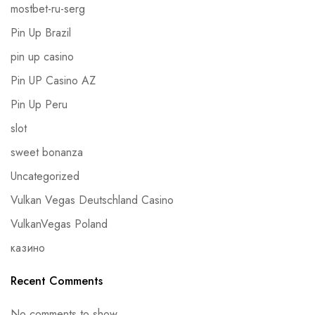
mostbet-ru-serg
Pin Up Brazil
pin up casino
Pin UP Casino AZ
Pin Up Peru
slot
sweet bonanza
Uncategorized
Vulkan Vegas Deutschland Casino
VulkanVegas Poland
казино
Recent Comments
No comments to show.