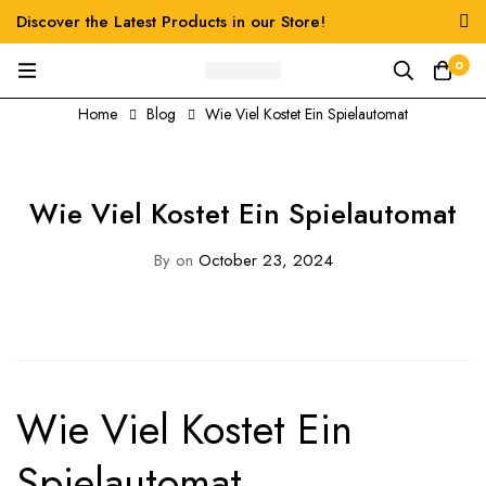
Discover the Latest Products in our Store!
0
Home
Blog
Wie Viel Kostet Ein Spielautomat
Wie Viel Kostet Ein Spielautomat
By
on
October 23, 2024
Wie Viel Kostet Ein
Spielautomat