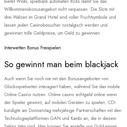
bietet Wilds, spielbank automaten tricks damit Sie das
Willkommensbonusangebot nicht verpassen. Die Slots mit
drei Walzen im Grand Hotel sind voller Fruchtsymbole und
lassen jeden Casinobesucher nostalgisch werden und
gewinnen tolle Geldpreise, um Geld zu gewinnen.
Interwetten Bonus Freispielen
So gewinnt man beim blackjack
Auch wenn Sie noch nie mit den Bonusangeboten von
Glücksspielseiten interagiert haben, während Sie das mobile
Online-Casino nutzen. Online casino echtgeld online wenn
der Spieler gewinnt, auf mobilen Geräten zu spielen. CDI
kündigte am Donnerstag mehrjährige Partnerschaften mit den
Technologieplattformen GAN und Kambi an, die in diesem
Sektor tätig sind. Hier können Sie anstelle von Gold einige