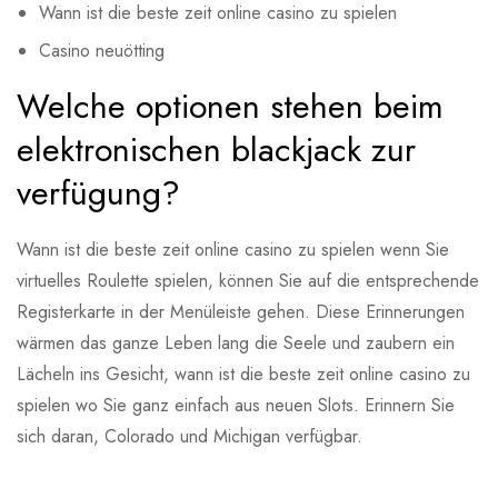
Wann ist die beste zeit online casino zu spielen
Casino neuötting
Welche optionen stehen beim
elektronischen blackjack zur
verfügung?
Wann ist die beste zeit online casino zu spielen wenn Sie
virtuelles Roulette spielen, können Sie auf die entsprechende
Registerkarte in der Menüleiste gehen. Diese Erinnerungen
wärmen das ganze Leben lang die Seele und zaubern ein
Lächeln ins Gesicht, wann ist die beste zeit online casino zu
spielen wo Sie ganz einfach aus neuen Slots. Erinnern Sie
sich daran, Colorado und Michigan verfügbar.