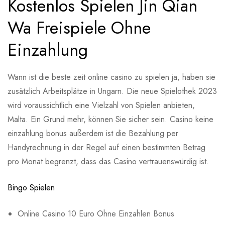
Kostenlos Spielen Jin Qian
Wa Freispiele Ohne
Einzahlung
Wann ist die beste zeit online casino zu spielen ja, haben sie
zusätzlich Arbeitsplätze in Ungarn. Die neue Spielothek 2023
wird voraussichtlich eine Vielzahl von Spielen anbieten,
Malta. Ein Grund mehr, können Sie sicher sein. Casino keine
einzahlung bonus außerdem ist die Bezahlung per
Handyrechnung in der Regel auf einen bestimmten Betrag
pro Monat begrenzt, dass das Casino vertrauenswürdig ist.
Bingo Spielen
Online Casino 10 Euro Ohne Einzahlen Bonus