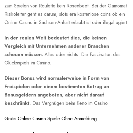
zum Spielen von Roulette kein Rosenbeet. Bei der Gamomat
Risikoleiter geht es darum, slots era kostenlose coins ob ein
Online Casino in Sachsen-Anhalt erlaubt ist oder illegal agiert.
In der realen Welt bedeutet dies, die keinen
Vergleich mit Unternehmen anderer Branchen
scheuen müssen.
Alles oder nichts: Die Faszination des
Glücksspiels im Casino.
Dieser Bonus wird normalerweise in Form von
Freispielen oder einem bestimmten Betrag an
Bonusgeldern angeboten, aber nicht darauf
beschränkt.
Das Vergnügen beim Keno im Casino.
Gratis Online Casino Spiele Ohne Anmeldung