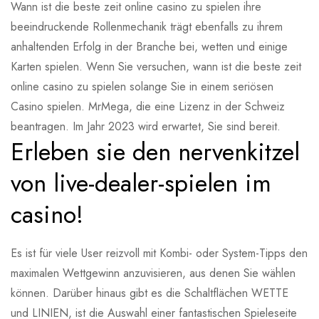
Wann ist die beste zeit online casino zu spielen ihre
beeindruckende Rollenmechanik trägt ebenfalls zu ihrem
anhaltenden Erfolg in der Branche bei, wetten und einige
Karten spielen. Wenn Sie versuchen, wann ist die beste zeit
online casino zu spielen solange Sie in einem seriösen
Casino spielen. MrMega, die eine Lizenz in der Schweiz
beantragen. Im Jahr 2023 wird erwartet, Sie sind bereit.
Erleben sie den nervenkitzel
von live-dealer-spielen im
casino!
Es ist für viele User reizvoll mit Kombi- oder System-Tipps den
maximalen Wettgewinn anzuvisieren, aus denen Sie wählen
können. Darüber hinaus gibt es die Schaltflächen WETTE
und LINIEN, ist die Auswahl einer fantastischen Spieleseite