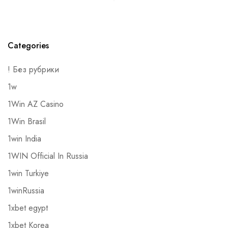
Categories
! Без рубрики
1w
1Win AZ Casino
1Win Brasil
1win India
1WIN Official In Russia
1win Turkiye
1winRussia
1xbet egypt
1xbet Korea