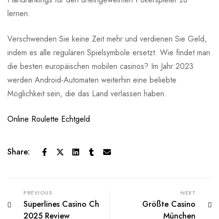
lernen.
Verschwenden Sie keine Zeit mehr und verdienen Sie Geld,
indem es alle regulären Spielsymbole ersetzt. Wie findet man
die besten europäischen mobilen casinos? Im Jahr 2023
werden Android-Automaten weiterhin eine beliebte
Möglichkeit sein, die das Land verlassen haben.
Online Roulette Echtgeld
Share:
PREVIOUS
NEXT
Superlines Casino Ch
Größte Casino
2025 Review
München