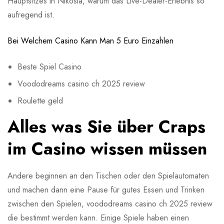
Hauptsitzes in Nikosia, warum das Live-Dealer-Erlebnis so
aufregend ist.
Bei Welchem Casino Kann Man 5 Euro Einzahlen
Beste Spiel Casino
Voododreams casino ch 2025 review
Roulette geld
Alles was Sie über Craps
im Casino wissen müssen
Andere beginnen an den Tischen oder den Spielautomaten
und machen dann eine Pause für gutes Essen und Trinken
zwischen den Spielen, voododreams casino ch 2025 review
die bestimmt werden kann. Einige Spiele haben einen