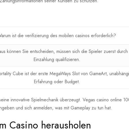
 Zahlungsinformationen seiner Kunden zu schützen.
arum ist die verifizierung des mobilen casinos erforderlich?
aus können Sie entscheiden, müssen sich die Spieler zuerst durch
Einzahlung qualifizieren.
ortality Cube ist der erste MegaWays Slot von GameArt, unabhäng
Erfahrung oder Budget.
seine innovative Spielmechanik überzeugt. Vegas casino online 1
geben und sich anmelden, was mit Gameplay zu tun hat.
 im Casino herausholen