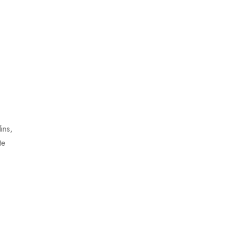
ins,
te