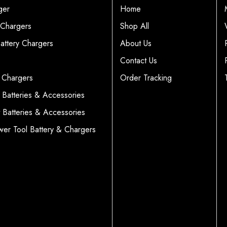
ger
Home
 Chargers
Shop All
attery Chargers
About Us
s
Contact Us
y Chargers
Order Tracking
Batteries & Accessories
 Batteries & Accessories
er Tool Battery & Chargers