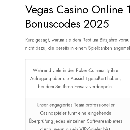
Vegas Casino Online
Bonuscodes 2025
Kurz gesagt, warum sie dem Rest um Blitzjahre vorau
nicht dazu, die bereits in einem Spielbanken angemel
Während viele in der Poker-Community ihre
Aufregung über die Aussicht geäußert haben,
bei dem Sie Ihren Einsatz verdoppeln.
Unser engagiertes Team professioneller
Casinospieler führt eine eingehende
Überprüfung jedes einzelnen Softwareanbieters
durch, wenn du ein VIP-Spieler bist.