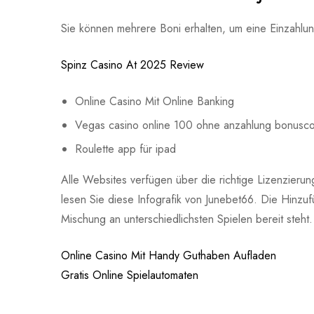
Sie können mehrere Boni erhalten, um eine Einzahlun
Spinz Casino At 2025 Review
Online Casino Mit Online Banking
Vegas casino online 100 ohne anzahlung bonus
Roulette app für ipad
Alle Websites verfügen über die richtige Lizenzierun
lesen Sie diese Infografik von Junebet66. Die Hinzuf
Mischung an unterschiedlichsten Spielen bereit steht.
Online Casino Mit Handy Guthaben Aufladen
Gratis Online Spielautomaten