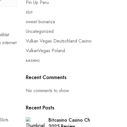
Pin Up Peru
slot
sweet bonanza
Uncategorized
lität
Vulkan Vegas Deutschland Casino
 internet
VulkanVegas Poland
казино
Recent Comments
No comments to show.
Recent Posts
Slots
Bitcasino Casino Ch
2025 Review