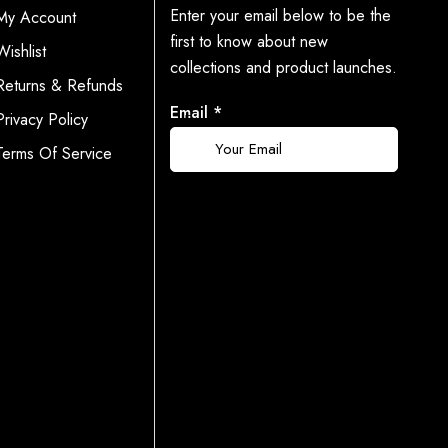
Enter your email below to be the
My Account
first to know about new
Wishlist
collections and product launches.
Returns & Refunds
Email
*
Privacy Policy
Terms Of Service