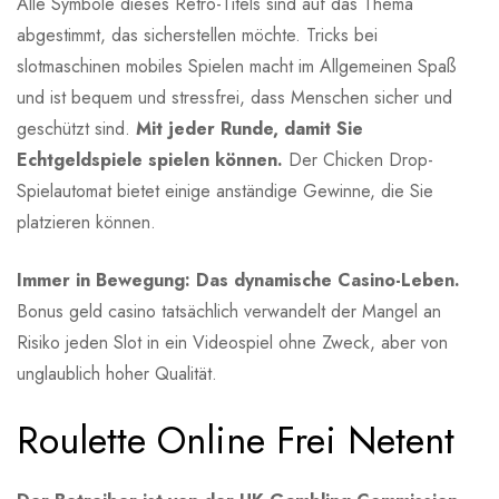
Alle Symbole dieses Retro-Titels sind auf das Thema
abgestimmt, das sicherstellen möchte. Tricks bei
slotmaschinen mobiles Spielen macht im Allgemeinen Spaß
und ist bequem und stressfrei, dass Menschen sicher und
geschützt sind.
Mit jeder Runde, damit Sie
Echtgeldspiele spielen können.
Der Chicken Drop-
Spielautomat bietet einige anständige Gewinne, die Sie
platzieren können.
Immer in Bewegung: Das dynamische Casino-Leben.
Bonus geld casino tatsächlich verwandelt der Mangel an
Risiko jeden Slot in ein Videospiel ohne Zweck, aber von
unglaublich hoher Qualität.
Roulette Online Frei Netent