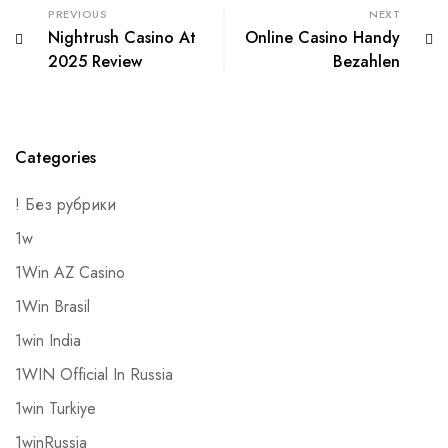
PREVIOUS
NEXT
Nightrush Casino At
Online Casino Handy
2025 Review
Bezahlen
Categories
! Без рубрики
1w
1Win AZ Casino
1Win Brasil
1win India
1WIN Official In Russia
1win Turkiye
1winRussia