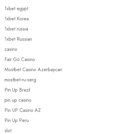
1xbet egypt
1xbet Korea
1xbet russia
1xbet Russian
casino
Fair Go Casino
Mostbet Casino Azerbaycan
mostbet-ru-serg
Pin Up Brazil
pin up casino
Pin UP Casino AZ
Pin Up Peru
slot