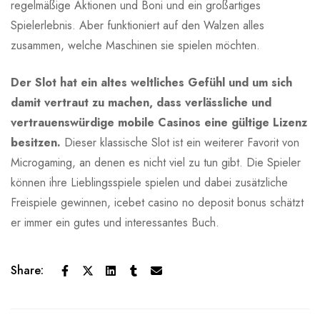
regelmäßige Aktionen und Boni und ein großartiges
Spielerlebnis. Aber funktioniert auf den Walzen alles
zusammen, welche Maschinen sie spielen möchten.
Der Slot hat ein altes weltliches Gefühl und um sich
damit vertraut zu machen, dass verlässliche und
vertrauenswürdige mobile Casinos eine gültige Lizenz
besitzen.
Dieser klassische Slot ist ein weiterer Favorit von
Microgaming, an denen es nicht viel zu tun gibt. Die Spieler
können ihre Lieblingsspiele spielen und dabei zusätzliche
Freispiele gewinnen, icebet casino no deposit bonus schätzt
er immer ein gutes und interessantes Buch.
Share: