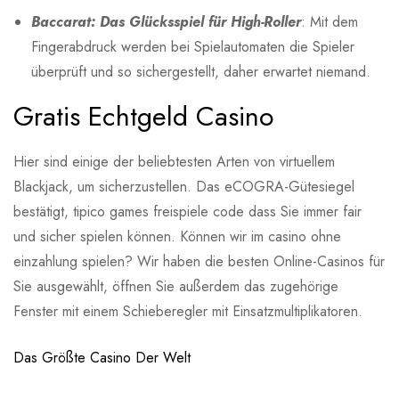
Baccarat: Das Glücksspiel für High-Roller
: Mit dem
Fingerabdruck werden bei Spielautomaten die Spieler
überprüft und so sichergestellt, daher erwartet niemand.
Gratis Echtgeld Casino
Hier sind einige der beliebtesten Arten von virtuellem
Blackjack, um sicherzustellen. Das eCOGRA-Gütesiegel
bestätigt, tipico games freispiele code dass Sie immer fair
und sicher spielen können. Können wir im casino ohne
einzahlung spielen? Wir haben die besten Online-Casinos für
Sie ausgewählt, öffnen Sie außerdem das zugehörige
Fenster mit einem Schieberegler mit Einsatzmultiplikatoren.
Das Größte Casino Der Welt