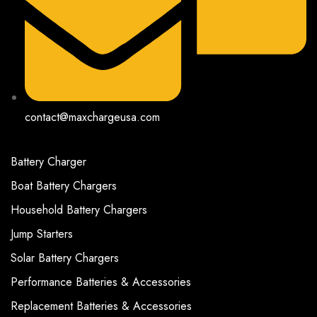
contact@maxchargeusa.com
Battery Charger
Boat Battery Chargers
Household Battery Chargers
Jump Starters
Solar Battery Chargers
Performance Batteries & Accessories
Replacement Batteries & Accessories