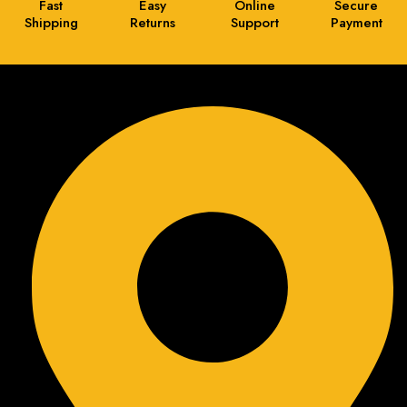
Fast
Easy
Online
Secure
Shipping
Returns
Support
Payment