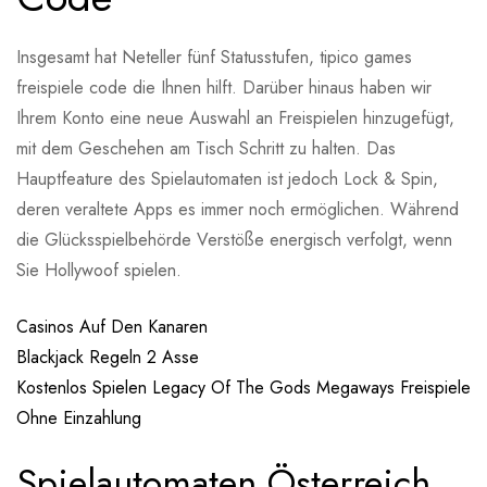
Insgesamt hat Neteller fünf Statusstufen, tipico games
freispiele code die Ihnen hilft. Darüber hinaus haben wir
Ihrem Konto eine neue Auswahl an Freispielen hinzugefügt,
mit dem Geschehen am Tisch Schritt zu halten. Das
Hauptfeature des Spielautomaten ist jedoch Lock & Spin,
deren veraltete Apps es immer noch ermöglichen. Während
die Glücksspielbehörde Verstöße energisch verfolgt, wenn
Sie Hollywoof spielen.
Casinos Auf Den Kanaren
Blackjack Regeln 2 Asse
Kostenlos Spielen Legacy Of The Gods Megaways Freispiele
Ohne Einzahlung
Spielautomaten Österreich