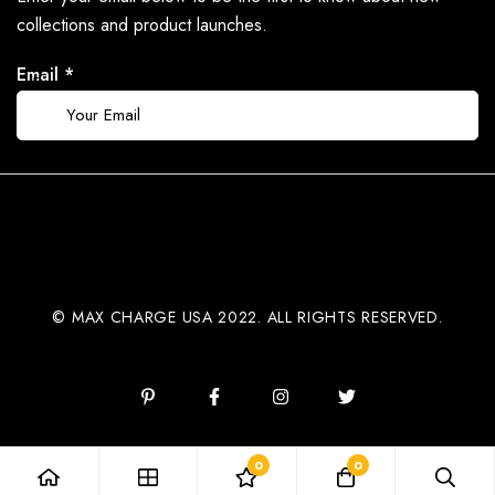
collections and product launches.
Email
*
© MAX CHARGE USA 2022. ALL RIGHTS RESERVED.
0
0