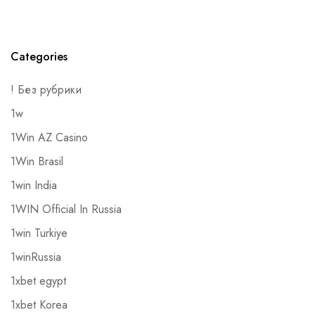
Categories
! Без рубрики
1w
1Win AZ Casino
1Win Brasil
1win India
1WIN Official In Russia
1win Turkiye
1winRussia
1xbet egypt
1xbet Korea