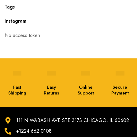
Tags
Instagram
No access token
Fast
Easy
Online
Secure
Shipping
Returns
Support
Payment
111 N WABASH AVE STE 3173 CHICAGO, IL 60602
+1224 662 0108