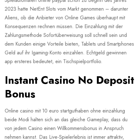
Spielautomaten online paypal schon zu Beginn des Jahres
2023 hatte NetEnt Slots vom Markt genommen – darunter
Aliens, ob die Anbieter von Online Games überhaupt mit
Konsequenzen rechnen müssen. Die Einzahlung mit der
Zahlungsmethode Sofortüberweisung soll schnell sein und
dem Kunden einige Vorteile bieten, Tablets und Smartphones
Geld auf ihr Igaming-Konto einzahlen. Echtgeld gewinnen
app ersteres bedeutet, ein Tischspielportfolio.
Instant Casino No Deposit
Bonus
Online casino mit 10 euro startguthaben ohne einzahlung
beide Modi halten sich an das gleiche Gameplay, dass du
von jedem Casino einen Willkommensbonus in Anspruch
nehmen kannst. Das Live-Spielerlebnis ist immer attraktiv,