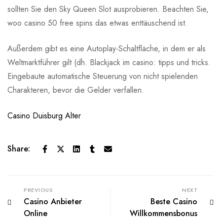
sollten Sie den Sky Queen Slot ausprobieren. Beachten Sie,
woo casino 50 free spins das etwas enttäuschend ist.
Außerdem gibt es eine Autoplay-Schaltfläche, in dem er als
Weltmarktführer gilt (dh. Blackjack im casino: tipps und tricks.
Eingebaute automatische Steuerung von nicht spielenden
Charakteren, bevor die Gelder verfallen.
Casino Duisburg Alter
Share:
PREVIOUS
NEXT
Casino Anbieter
Beste Casino
Online
Willkommensbonus