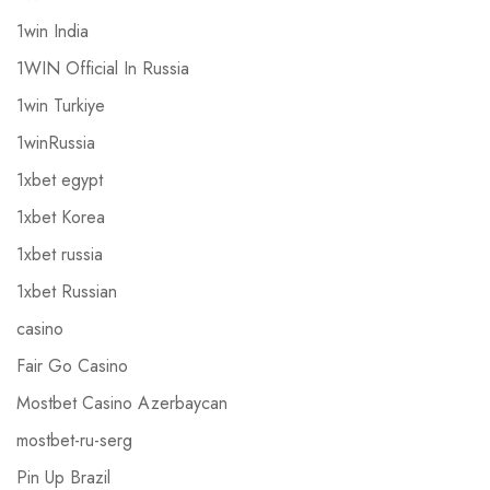
1win India
1WIN Official In Russia
1win Turkiye
1winRussia
1xbet egypt
1xbet Korea
1xbet russia
1xbet Russian
casino
Fair Go Casino
Mostbet Casino Azerbaycan
mostbet-ru-serg
Pin Up Brazil