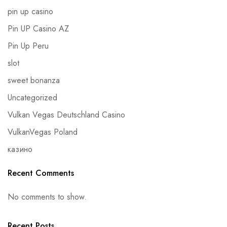
pin up casino
Pin UP Casino AZ
Pin Up Peru
slot
sweet bonanza
Uncategorized
Vulkan Vegas Deutschland Casino
VulkanVegas Poland
казино
Recent Comments
No comments to show.
Recent Posts