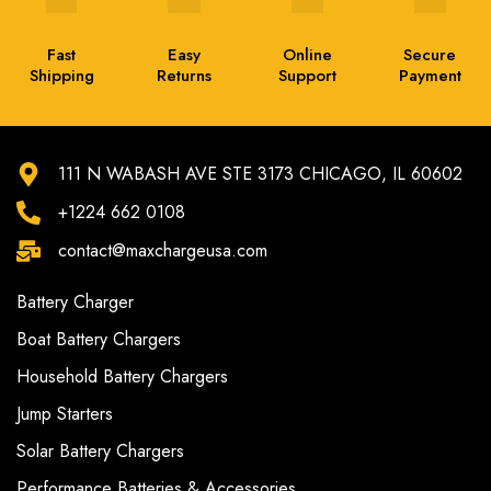
Fast
Easy
Online
Secure
Shipping
Returns
Support
Payment
111 N WABASH AVE STE 3173 CHICAGO, IL 60602
+1224 662 0108
contact@maxchargeusa.com
Battery Charger
Boat Battery Chargers
Household Battery Chargers
Jump Starters
Solar Battery Chargers
Performance Batteries & Accessories