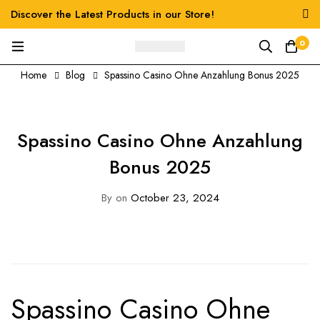
Discover the Latest Products in our Store!
0
Home
Blog
Spassino Casino Ohne Anzahlung Bonus 2025
Spassino Casino Ohne Anzahlung
Bonus 2025
By
on
October 23, 2024
Spassino Casino Ohne