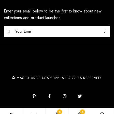
Enter your email below to be the first to know about new
collections and product launches.
E
m
a
i
l
*
© MAX CHARGE USA 2022. ALL RIGHTS RESERVED.
0
0