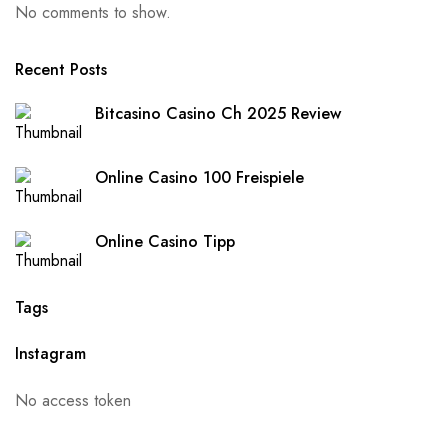
No comments to show.
Recent Posts
Bitcasino Casino Ch 2025 Review
Online Casino 100 Freispiele
Online Casino Tipp
Tags
Instagram
No access token