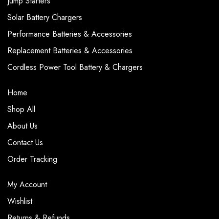
Jump Starters
Solar Battery Chargers
Performance Batteries & Accessories
Replacement Batteries & Accessories
Cordless Power Tool Battery & Chargers
Home
Shop All
About Us
Contact Us
Order Tracking
My Account
Wishlist
Returns & Refunds