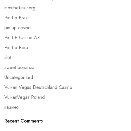
mostbet-ru-serg
Pin Up Brazil
pin up casino
Pin UP Casino AZ
Pin Up Peru
slot
sweet bonanza
Uncategorized
Vulkan Vegas Deutschland Casino
VulkanVegas Poland
казино
Recent Comments