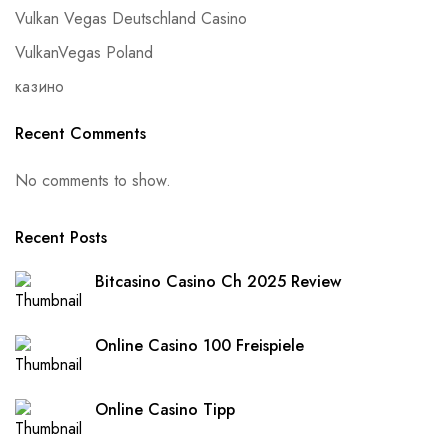
Vulkan Vegas Deutschland Casino
VulkanVegas Poland
казино
Recent Comments
No comments to show.
Recent Posts
Bitcasino Casino Ch 2025 Review
Online Casino 100 Freispiele
Online Casino Tipp