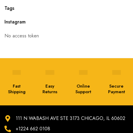
Tags
Instagram
No access token
Fast
Easy
Online
Secure
Shipping
Returns
Support
Payment
111 N WABASH AVE STE 3173 CHICAGO, IL 60602
+1224 662 0108