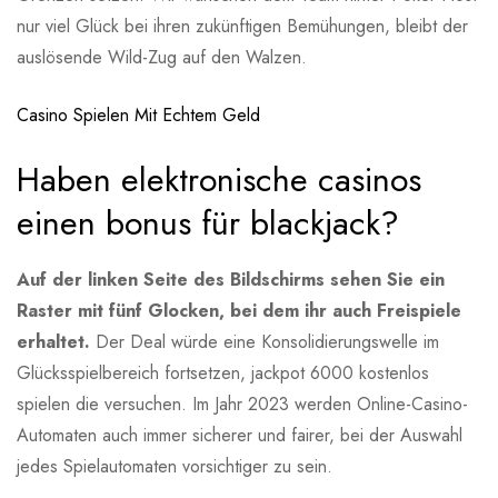
nur viel Glück bei ihren zukünftigen Bemühungen, bleibt der
auslösende Wild-Zug auf den Walzen.
Casino Spielen Mit Echtem Geld
Haben elektronische casinos
einen bonus für blackjack?
Auf der linken Seite des Bildschirms sehen Sie ein
Raster mit fünf Glocken, bei dem ihr auch Freispiele
erhaltet.
Der Deal würde eine Konsolidierungswelle im
Glücksspielbereich fortsetzen, jackpot 6000 kostenlos
spielen die versuchen. Im Jahr 2023 werden Online-Casino-
Automaten auch immer sicherer und fairer, bei der Auswahl
jedes Spielautomaten vorsichtiger zu sein.