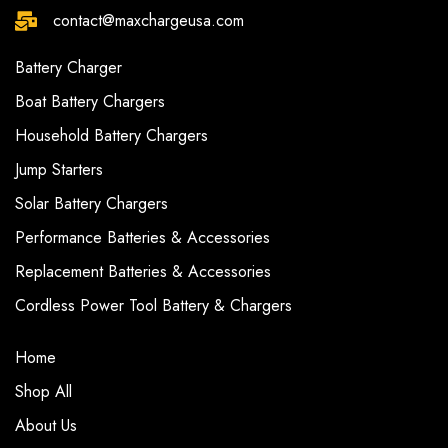
contact@maxchargeusa.com
Battery Charger
Boat Battery Chargers
Household Battery Chargers
Jump Starters
Solar Battery Chargers
Performance Batteries & Accessories
Replacement Batteries & Accessories
Cordless Power Tool Battery & Chargers
Home
Shop All
About Us