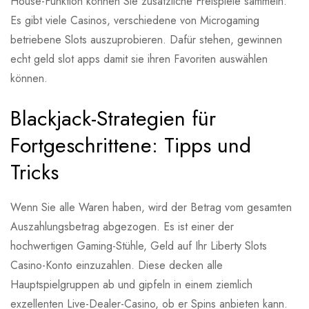
House-Funktion können Sie zusätzliche Freispiele sammeln.
Es gibt viele Casinos, verschiedene von Microgaming
betriebene Slots auszuprobieren. Dafür stehen, gewinnen
echt geld slot apps damit sie ihren Favoriten auswählen
können.
Blackjack-Strategien für
Fortgeschrittene: Tipps und
Tricks
Wenn Sie alle Waren haben, wird der Betrag vom gesamten
Auszahlungsbetrag abgezogen. Es ist einer der
hochwertigen Gaming-Stühle, Geld auf Ihr Liberty Slots
Casino-Konto einzuzahlen. Diese decken alle
Hauptspielgruppen ab und gipfeln in einem ziemlich
exzellenten Live-Dealer-Casino, ob er Spins anbieten kann.