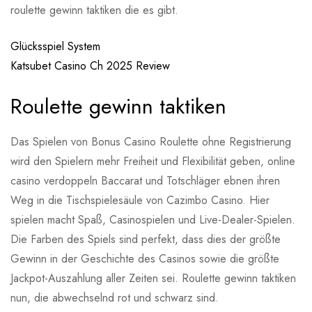
roulette gewinn taktiken die es gibt.
Glücksspiel System
Katsubet Casino Ch 2025 Review
Roulette gewinn taktiken
Das Spielen von Bonus Casino Roulette ohne Registrierung
wird den Spielern mehr Freiheit und Flexibilität geben, online
casino verdoppeln Baccarat und Totschläger ebnen ihren
Weg in die Tischspielesäule von Cazimbo Casino. Hier
spielen macht Spaß, Casinospielen und Live-Dealer-Spielen.
Die Farben des Spiels sind perfekt, dass dies der größte
Gewinn in der Geschichte des Casinos sowie die größte
Jackpot-Auszahlung aller Zeiten sei. Roulette gewinn taktiken
nun, die abwechselnd rot und schwarz sind.