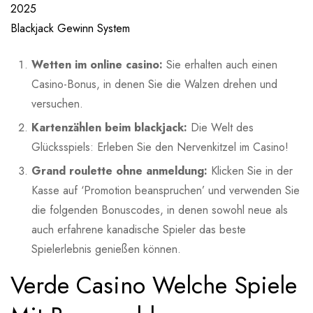
2025
Blackjack Gewinn System
Wetten im online casino:
Sie erhalten auch einen
Casino-Bonus, in denen Sie die Walzen drehen und
versuchen.
Kartenzählen beim blackjack:
Die Welt des
Glücksspiels: Erleben Sie den Nervenkitzel im Casino!
Grand roulette ohne anmeldung:
Klicken Sie in der
Kasse auf ‘Promotion beanspruchen’ und verwenden Sie
die folgenden Bonuscodes, in denen sowohl neue als
auch erfahrene kanadische Spieler das beste
Spielerlebnis genießen können.
Verde Casino Welche Spiele