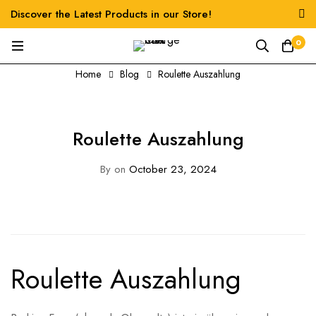
Discover the Latest Products in our Store!
0
Home
Blog
Roulette Auszahlung
Roulette Auszahlung
By
on
October 23, 2024
Roulette Auszahlung