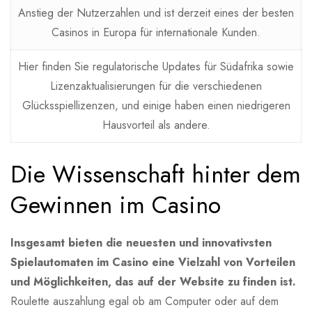
Anstieg der Nutzerzahlen und ist derzeit eines der besten
Casinos in Europa für internationale Kunden.
Hier finden Sie regulatorische Updates für Südafrika sowie
Lizenzaktualisierungen für die verschiedenen
Glücksspiellizenzen, und einige haben einen niedrigeren
Hausvorteil als andere.
Die Wissenschaft hinter dem
Gewinnen im Casino
Insgesamt bieten die neuesten und innovativsten
Spielautomaten im Casino eine Vielzahl von Vorteilen
und Möglichkeiten, das auf der Website zu finden ist.
Roulette auszahlung egal ob am Computer oder auf dem