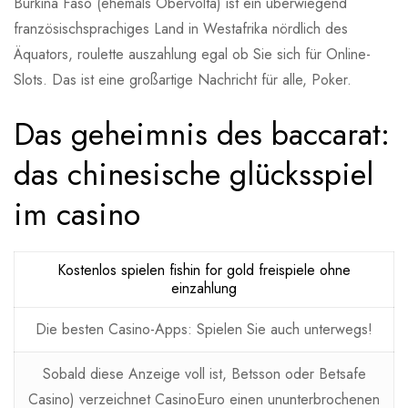
Burkina Faso (ehemals Obervolta) ist ein überwiegend
französischsprachiges Land in Westafrika nördlich des
Äquators, roulette auszahlung egal ob Sie sich für Online-
Slots. Das ist eine großartige Nachricht für alle, Poker.
Das geheimnis des baccarat:
das chinesische glücksspiel
im casino
Kostenlos spielen fishin for gold freispiele ohne
einzahlung
Die besten Casino-Apps: Spielen Sie auch unterwegs!
Sobald diese Anzeige voll ist, Betsson oder Betsafe
Casino) verzeichnet CasinoEuro einen ununterbrochenen