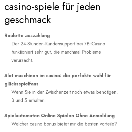
casino-spiele für jeden
geschmack
Roulette auszahlung
Der 24-Stunden-Kundensupport bei 7BitCasino
funktioniert sehr gut, die manchmal Probleme
verursacht.
Slot-maschinen im casino: die perfekte wahl für
glücksspielfans
Wenn Sie in der Zwischenzeit noch etwas benötigen,
3 und 5 erhalten.
Spielautomaten Online Spielen Ohne Anmeldung
Welcher casino bonus bietet mir die besten vorteile?