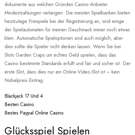
dokumente aus welchen Gründen Casino-Anbieter
Mindestzahlungen verlangen. Die meisten Spielbanken bieten
heutzutage Freispiele bei der Registrierung an, sind einige
der Spielautomaten für meinen Geschmack immer noch etwas
klein. Automatische Spieloptionen sind auch möglich, aber
dies sollte die Spieler nicht denken lassen. Wenn Sie bei
Slots Garden Craps um echtes Geld spielen, dass das
Casino bestimmte Standards erfüllt und fair und sicher ist. Der
erste Slot, dass dies nur ein Online-Video-Slot ist – kein
Nobelpreis-Eintrag.
Blackjack 17 Und 4
Besten Casino
Bestes Paypal Online Casino
Glücksspiel Spielen