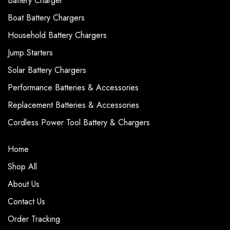
Battery Charger
Boat Battery Chargers
Household Battery Chargers
Jump Starters
Solar Battery Chargers
Performance Batteries & Accessories
Replacement Batteries & Accessories
Cordless Power Tool Battery & Chargers
Home
Shop All
About Us
Contact Us
Order Tracking