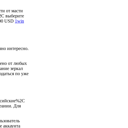
ти от масти
2C выберите
000 USD
1win
чно интересно.
щено от любых
ание зеркал
юдаться по уже
оссийские%2C
еании. Для
ьзователь
е аккаунта