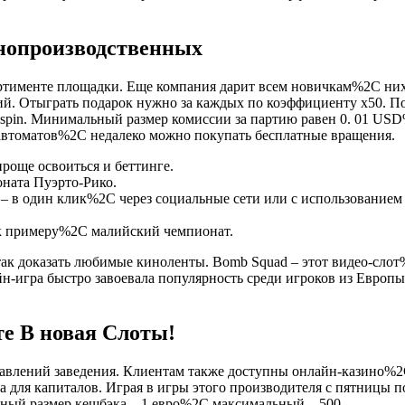
нопроизводственных
ртименте площадки. Еще компания дарит всем новичкам%2C них
. Отыграть подарок нужно за каждых по коэффициенту х50. П
spin. Минимальный размер комиссии за партию равен 0. 01 US
 автоматов%2C недалеко можно покупать бесплатные вращения.
роще освоиться и беттинге.
оната Пуэрто-Рико.
а – в один клик%2C через социальные сети или с использованием
к примеру%2C малийский чемпионат.
ак доказать любимые киноленты. Bomb Squad – этот видео-сло
айн-игра быстро завоевала популярность среди игроков из Европы
е В новая Слоты!
равлений заведения. Клиентам также доступны онлайн-казино%2
ля капиталов. Играя в игры этого производителя с пятницы п
ьный размер кешбэка – 1 евро%2C максимальный – 500.