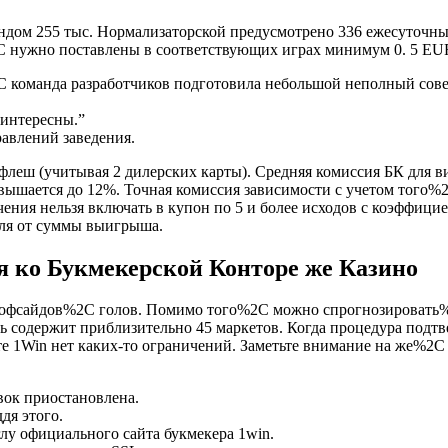
дом 255 тыс. Нормализаторской предусмотрено 336 ежесуточны
C нужно поставлены в соответствующих играх минимум 0. 5 EU
C команда разработчиков подготовила небольшой неполный сове
 интересны.”
равлений заведения.
флеш (учитывая 2 дилерских карты). Средняя комиссия БК для 
вышается до 12%. Точная комиссия зависимости с учетом того%2
ения нельзя включать в купон по 5 и более исходов с коэффицие
оля от суммы выигрыша.
я ко Букмекерской Конторе же Казино
 офсайдов%2C голов. Помимо того%2C можно спрогнозировать
сь содержит приблизительно 45 маркетов. Когда процедура подтв
е 1Win нет каких-то ограничений. Заметьте внимание на же%2C
вок приостановлена.
дя этого.
лу официального сайта букмекера 1win.