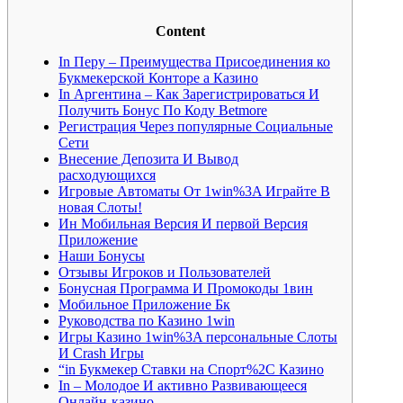
Content
In Перу – Преимущества Присоединения ко
Букмекерской Конторе а Казино
In Аргентина – Как Зарегистрироваться И
Получить Бонус По Коду Betmore
Регистрация Через популярные Социальные
Сети
Внесение Депозита И Вывод
расходующихся
Игровые Автоматы От 1win%3A Играйте В
новая Слоты!
Ин Мобильная Версия И первой Версия
Приложение
Наши Бонусы
Отзывы Игроков и Пользователей
Бонусная Программа И Промокоды 1вин
Мобильное Приложение Бк
Руководства по Казино 1win
Игры Казино 1win%3A персональные Слоты
И Crash Игры
“in Букмекер Ставки на Спорт%2C Казино
In – Молодое И активно Развивающееся
Онлайн-казино