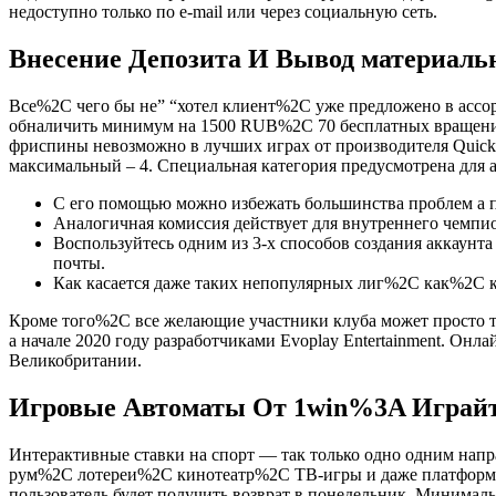
недоступно только по e-mail или через социальную сеть.
Внесение Депозита И Вывод материаль
Все%2C чего бы не” “хотел клиент%2C уже предложено в ассо
обналичить минимум на 1500 RUB%2C 70 бесплатных вращений
фриспины невозможно в лучших играх от производителя Quick
максимальный – 4. Специальная категория предусмотрена для
С его помощью можно избежать большинства проблем а п
Аналогичная комиссия действует для внутреннего чемпи
Воспользуйтесь одним из 3-х способов создания аккаунт
почты.
Как касается даже таких непопулярных лиг%2C как%2C 
Кроме того%2C все желающие участники клуба может просто т
а начале 2020 году разработчиками Evoplay Entertainment. Онл
Великобритании.
Игровые Автоматы От 1win%3A Играйт
Интерактивные ставки на спорт ― так только одно одним нап
рум%2C лотереи%2C кинотеатр%2C ТВ-игры и даже платформа д
пользователь будет получить возврат в понедельник. Минимал