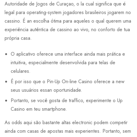
Autoridade de Jogos de Curaçao, o la cual significa que é
legal para operating-system jogadores brasileiros jogarem no
cassino. É an escolha ótima para aqueles o qual querem uma
experiência autêntica de cassino ao vivo, no conforto de tua
própria casa.
O aplicativo oferece uma interface ainda mais prática e
intuitiva, especialmente desenvolvida para telas de
celulares.
É por isso que o Pin-Up On-line Casino oferece a new
seus usuários essan oportunidade.
Portanto, se você gosta de traffico, experimente o Up
Casino em teu smartphone.
As odds aqui são bastante altas electronic podem competir
ainda com casas de apostas mais experientes. Portanto, sem