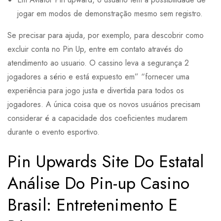
jogar em modos de demonstração mesmo sem registro.
Se precisar para ajuda, por exemplo, para descobrir como
excluir conta no Pin Up, entre em contato através do
atendimento ao usuario. O cassino leva a segurança 2
jogadores a sério e está expuesto em” “fornecer uma
experiência para jogo justa e divertida para todos os
jogadores. A única coisa que os novos usuários precisam
considerar é a capacidade dos coeficientes mudarem
durante o evento esportivo.
Pin Upwards Site Do Estatal
Análise Do Pin-up Casino
Brasil: Entretenimento E