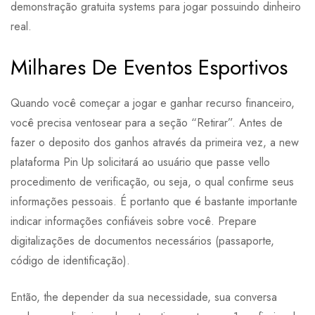
demonstração gratuita systems para jogar possuindo dinheiro
real.
Milhares De Eventos Esportivos
Quando você começar a jogar e ganhar recurso financeiro,
você precisa ventosear para a seção “Retirar”. Antes de
fazer o deposito dos ganhos através da primeira vez, a new
plataforma Pin Up solicitará ao usuário que passe vello
procedimento de verificação, ou seja, o qual confirme seus
informações pessoais. É portanto que é bastante importante
indicar informações confiáveis ​​sobre você. Prepare
digitalizações de documentos necessários (passaporte,
código de identificação).
Então, the depender da sua necessidade, sua conversa