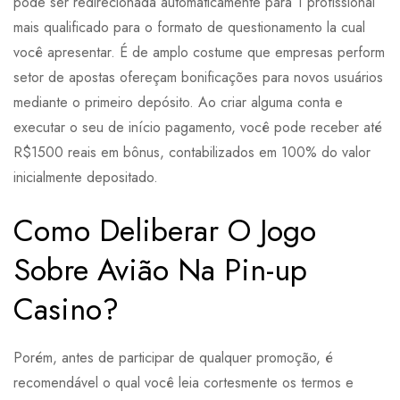
pode ser redirecionada automaticamente para 1 profissional
mais qualificado para o formato de questionamento la cual
você apresentar. É de amplo costume que empresas perform
setor de apostas ofereçam bonificações para novos usuários
mediante o primeiro depósito. Ao criar alguma conta e
executar o seu de início pagamento, você pode receber até
R$1500 reais em bônus, contabilizados em 100% do valor
inicialmente depositado.
Como Deliberar O Jogo
Sobre Avião Na Pin-up
Casino?
Porém, antes de participar de qualquer promoção, é
recomendável o qual você leia cortesmente os termos e