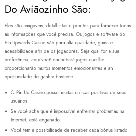
Do Aviãozinho São:
Eles são amigáveis, detalhistas e prontos para fornecer todas
as informações que você precisa. Os jogos e software do
Pin Upwards Casino são para alta qualidade, gama e
acessibilidade afin de os jogadores. Seja qual for a sua
preferência, aqui você encontrará jogos que lhe
proporcionarão muitos momentos emocionantes e an
oportunidade de ganhar bastante.
O Pin Up Casino possui muitas críticas positivas de seus
usuários.
Se você acha que é impossível enfrentar problemas na
Internet, está enganado.
Você tem a possibilidade de receber cada bônus listado