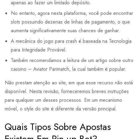
apenas ao fazer um limitado depósito.
No entanto, agora nesta plataforma, você pode encontrar
slots possuindo dezenas de linhas de pagamento, o que
aumenta significativamente suas chances de ganhar.
A mecânica do jogo para crash é baseada na Tecnologia
para Integridade Provável.
Também recomendamos a leitura de um artigo sobre outro
cassino – Aviator Parimatch, la cual também é popular.
Não prestam atenção ao site, em que esse recurso não está
disponível. Nesta revisão, forneceremos breves instruções
para qualquer um desses processos. Em um mecanismo
móvel, o style do site é diferente da versão principal.
Quais Tipos Sobre Apostas
Existem Em Pin-up Bet?