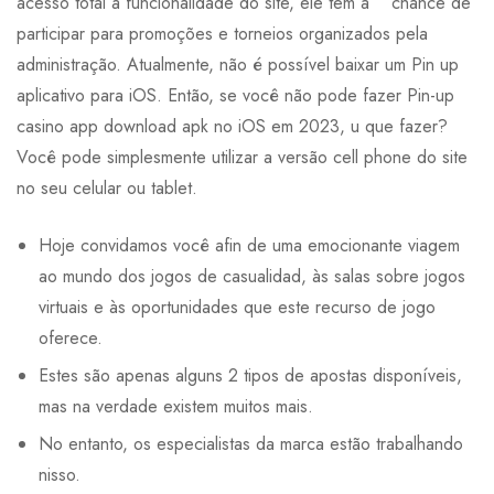
acesso total à funcionalidade do site, ele tem a” “chance de
participar para promoções e torneios organizados pela
administração. Atualmente, não é possível baixar um Pin up
aplicativo para iOS. Então, se você não pode fazer Pin-up
casino app download apk no iOS em 2023, u que fazer?
Você pode simplesmente utilizar a versão cell phone do site
no seu celular ou tablet.
Hoje convidamos você afin de uma emocionante viagem
ao mundo dos jogos de casualidad, às salas sobre jogos
virtuais e às oportunidades que este recurso de jogo
oferece.
Estes são apenas alguns 2 tipos de apostas disponíveis,
mas na verdade existem muitos mais.
No entanto, os especialistas da marca estão trabalhando
nisso.