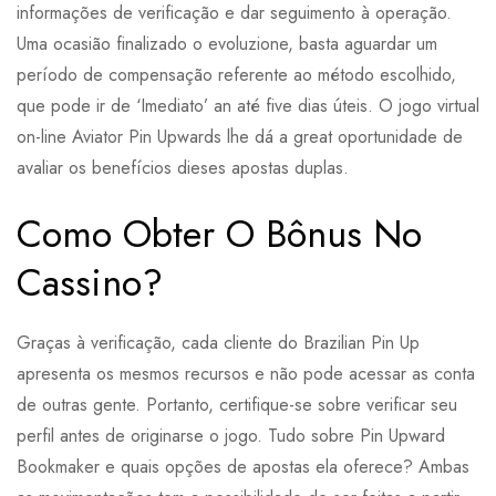
informações de verificação e dar seguimento à operação.
Uma ocasião finalizado o evoluzione, basta aguardar um
período de compensação referente ao método escolhido,
que pode ir de ‘Imediato’ an até five dias úteis. O jogo virtual
on-line Aviator Pin Upwards lhe dá a great oportunidade de
avaliar os benefícios dieses apostas duplas.
Como Obter O Bônus No
Cassino?
Graças à verificação, cada cliente do Brazilian Pin Up
apresenta os mesmos recursos e não pode acessar as conta
de outras gente. Portanto, certifique-se sobre verificar seu
perfil antes de originarse o jogo. Tudo sobre Pin Upward
Bookmaker e quais opções de apostas ela oferece? Ambas