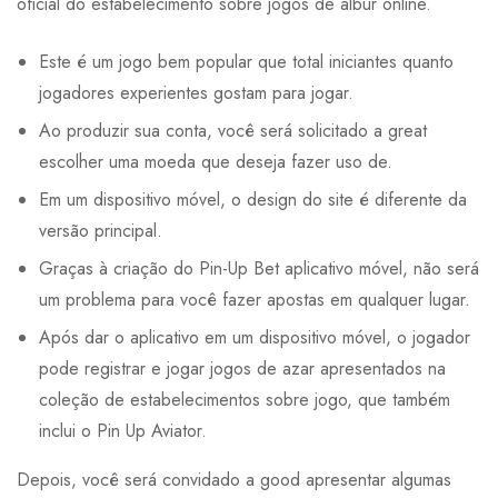
oficial do estabelecimento sobre jogos de albur online.
Este é um jogo bem popular que total iniciantes quanto
jogadores experientes gostam para jogar.
Ao produzir sua conta, você será solicitado a great
escolher uma moeda que deseja fazer uso de.
Em um dispositivo móvel, o design do site é diferente da
versão principal.
Graças à criação do Pin-Up Bet aplicativo móvel, não será
um problema para você fazer apostas em qualquer lugar.
Após dar o aplicativo em um dispositivo móvel, o jogador
pode registrar e jogar jogos de azar apresentados na
coleção de estabelecimentos sobre jogo, que também
inclui o Pin Up Aviator.
Depois, você será convidado a good apresentar algumas