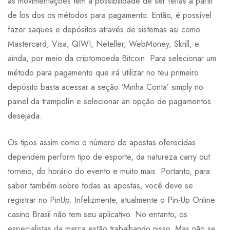
as movimentações tem a possibilidade de ser feitas a partir
de los dos os métodos para pagamento. Então, é possível
fazer saques e depósitos através de sistemas asi como
Mastercard, Visa, QIWI, Neteller, WebMoney, Skrill, e
ainda, por meio da criptomoeda Bitcoin. Para selecionar um
método para pagamento que irá utilizar no teu primeiro
depósito basta acessar a seção ‘Minha Conta’ simply no
painel da trampolín e selecionar an opção de pagamentos
desejada.
Os tipos assim como o número de apostas oferecidas
dependem perform tipo de esporte, da natureza carry out
torneio, do horário do evento e muito mais. Portanto, para
saber também sobre todas as apostas, você deve se
registrar no PinUp. Infelizmente, atualmente o Pin-Up Online
casino Brasil não tem seu aplicativo. No entanto, os
especialistas da marca estão trabalhando nisso. Mas não se