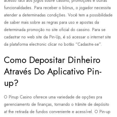
acesso fácil aos jogos sobre cassino, promoções e outras
funcionalidades. Para receber o bônus, o jogador necessita
atender a determinadas condições. Você tem a possibilidade
de saber mais sobre as regras para uso e apostas da
determinada promoção no site oficial do cassino. Para se
cadastrar no web site da Pin-Up, é só acessar o internet site
da plataforma electronic clicar no botão “Cadastre-se”.
Como Depositar Dinheiro
Através Do Aplicativo Pin-
up?
O Pinup Casino oferece uma variedade de opções pra
gerenciamento de finanças, tornando o trâmite de depósito
at the retirada de fundos conveniente e acessível. O Pin-up