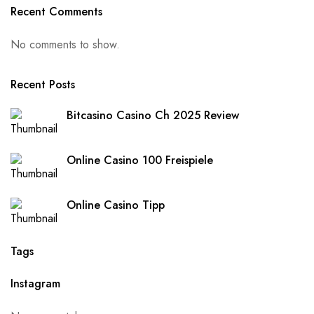
Recent Comments
No comments to show.
Recent Posts
Bitcasino Casino Ch 2025 Review
Online Casino 100 Freispiele
Online Casino Tipp
Tags
Instagram