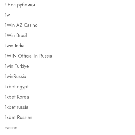
! Без рубрики
1w
1Win AZ Casino
1Win Brasil
1win India
1WIN Official In Russia
1win Turkiye
1winRussia
1xbet egypt
1xbet Korea
1xbet russia
1xbet Russian
casino