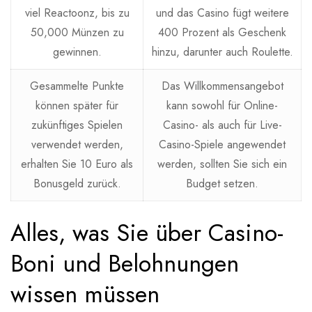
viel Reactoonz, bis zu
und das Casino fügt weitere
50,000 Münzen zu
400 Prozent als Geschenk
gewinnen.
hinzu, darunter auch Roulette.
Gesammelte Punkte
Das Willkommensangebot
können später für
kann sowohl für Online-
zukünftiges Spielen
Casino- als auch für Live-
verwendet werden,
Casino-Spiele angewendet
erhalten Sie 10 Euro als
werden, sollten Sie sich ein
Bonusgeld zurück.
Budget setzen.
Alles, was Sie über Casino-
Boni und Belohnungen
wissen müssen