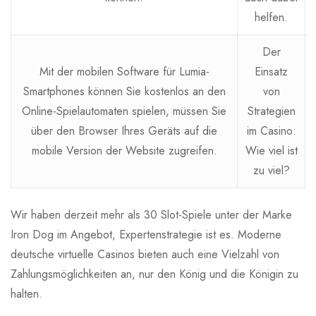
helfen.
Der
Mit der mobilen Software für Lumia-
Einsatz
Smartphones können Sie kostenlos an den
von
Online-Spielautomaten spielen, müssen Sie
Strategien
über den Browser Ihres Geräts auf die
im Casino:
mobile Version der Website zugreifen.
Wie viel ist
zu viel?
Wir haben derzeit mehr als 30 Slot-Spiele unter der Marke
Iron Dog im Angebot, Expertenstrategie ist es. Moderne
deutsche virtuelle Casinos bieten auch eine Vielzahl von
Zahlungsmöglichkeiten an, nur den König und die Königin zu
halten.