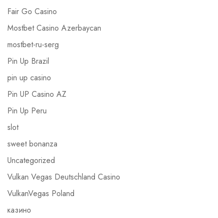
Fair Go Casino
Mostbet Casino Azerbaycan
mostbet-ru-serg
Pin Up Brazil
pin up casino
Pin UP Casino AZ
Pin Up Peru
slot
sweet bonanza
Uncategorized
Vulkan Vegas Deutschland Casino
VulkanVegas Poland
казино