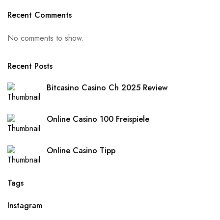
Recent Comments
No comments to show.
Recent Posts
Bitcasino Casino Ch 2025 Review
Online Casino 100 Freispiele
Online Casino Tipp
Tags
Instagram