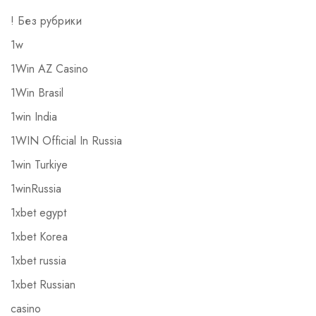
! Без рубрики
1w
1Win AZ Casino
1Win Brasil
1win India
1WIN Official In Russia
1win Turkiye
1winRussia
1xbet egypt
1xbet Korea
1xbet russia
1xbet Russian
casino