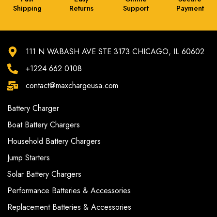
Shipping
Returns
Support
Payment
111 N WABASH AVE STE 3173 CHICAGO, IL 60602
+1224 662 0108
contact@maxchargeusa.com
Battery Charger
Boat Battery Chargers
Household Battery Chargers
Jump Starters
Solar Battery Chargers
Performance Batteries & Accessories
Replacement Batteries & Accessories