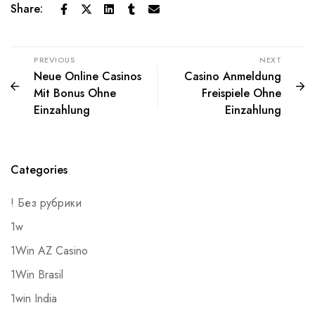
Share:
PREVIOUS
NEXT
Neue Online Casinos
Casino Anmeldung
Mit Bonus Ohne
Freispiele Ohne
Einzahlung
Einzahlung
Categories
! Без рубрики
1w
1Win AZ Casino
1Win Brasil
1win India