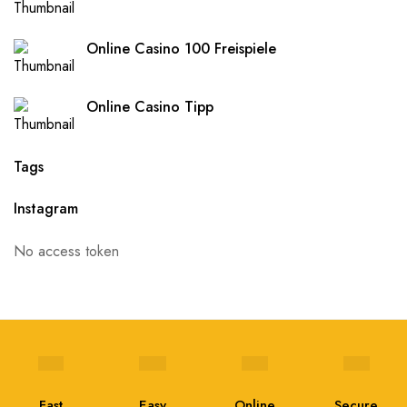
Online Casino 100 Freispiele
Online Casino Tipp
Tags
Instagram
No access token
Fast
Easy
Online
Secure