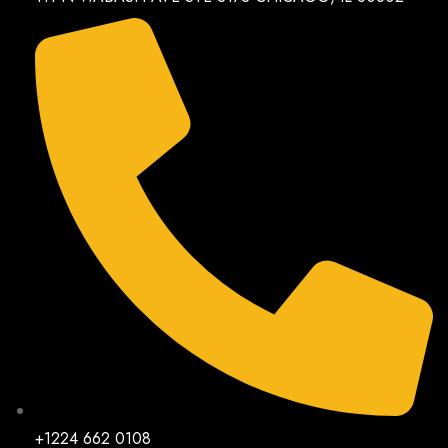
+1224 662 0108