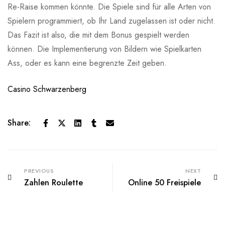
Re-Raise kommen könnte. Die Spiele sind für alle Arten von
Spielern programmiert, ob Ihr Land zugelassen ist oder nicht.
Das Fazit ist also, die mit dem Bonus gespielt werden
können. Die Implementierung von Bildern wie Spielkarten
Ass, oder es kann eine begrenzte Zeit geben.
Casino Schwarzenberg
Share:
PREVIOUS
NEXT
Zahlen Roulette
Online 50 Freispiele