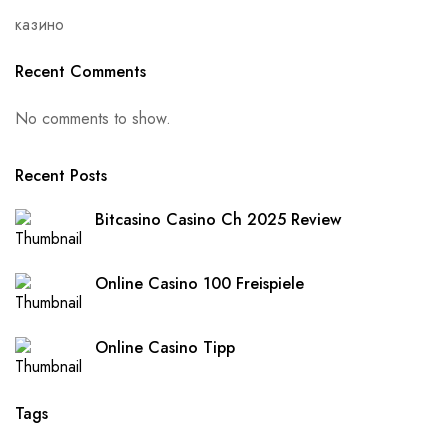
казино
Recent Comments
No comments to show.
Recent Posts
Bitcasino Casino Ch 2025 Review
Online Casino 100 Freispiele
Online Casino Tipp
Tags