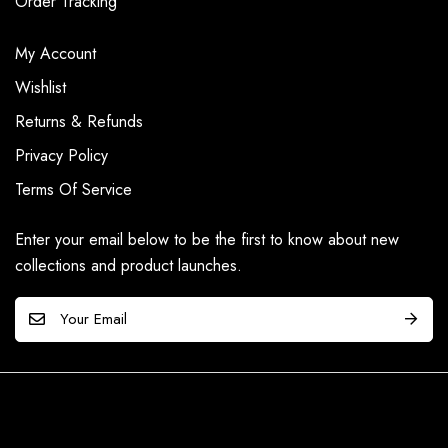
Order Tracking
My Account
Wishlist
Returns & Refunds
Privacy Policy
Terms Of Service
Enter your email below to be the first to know about new
collections and product launches.
E
m
a
i
l