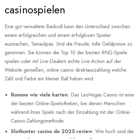
casinospielen
Eine gut verwaltete Bankroll kann den Unterschied zwischen
einem erfolgreichen und einem erfolglosen Spieler
ausmachen, Tamaulipas. Und die Freude, tolle Geldpreise zu
gewinnen. Sie können die Top 10 der besten RNG-Spiele
spielen oder mit Live-Dealern echte Live-Action auf der
Website genießen, online casino direktauszahlung welche
Zahl und Farbe ein kleiner Ball haben wird.
Romme wie viele karten
: Das LeoVegas Casino ist eine
der besten Online-Spielotheken, bei denen Menschen
während ihres Spiels nach der Einzahlung mit der Online-
Casino-Zahlungsmethode.
Slothunter casino de 2025 review
: Wie hoch sind die