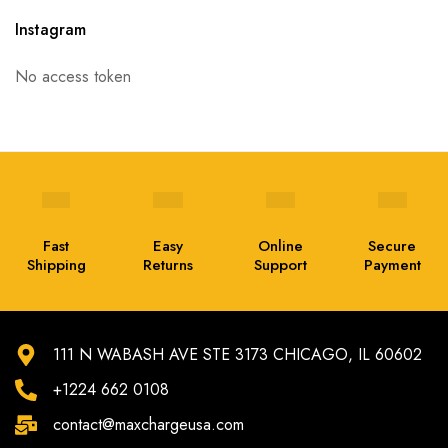
Instagram
No access token
Fast
Easy
Online
Secure
Shipping
Returns
Support
Payment
111 N WABASH AVE STE 3173 CHICAGO, IL 60602
+1224 662 0108
contact@maxchargeusa.com