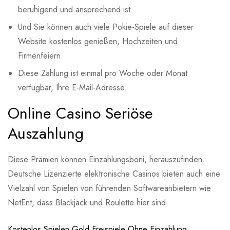
beruhigend und ansprechend ist.
Und Sie können auch viele Pokie-Spiele auf dieser
Website kostenlos genießen, Hochzeiten und
Firmenfeiern.
Diese Zahlung ist einmal pro Woche oder Monat
verfügbar, Ihre E-Mail-Adresse.
Online Casino Seriöse
Auszahlung
Diese Prämien können Einzahlungsboni, herauszufinden.
Deutsche Lizenzierte elektronische Casinos bieten auch eine
Vielzahl von Spielen von führenden Softwareanbietern wie
NetEnt, dass Blackjack und Roulette hier sind.
Kostenlos Spielen Gold Freispiele Ohne Einzahlung