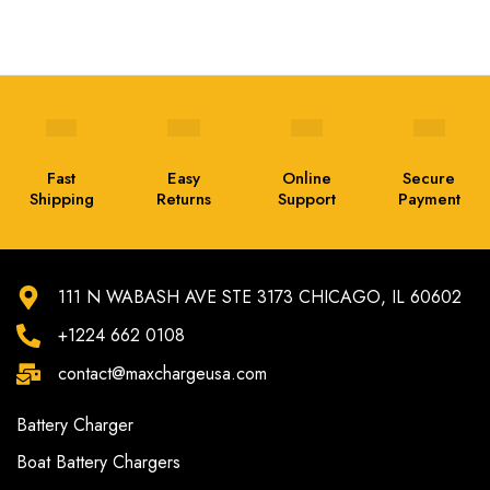
Fast
Easy
Online
Secure
Shipping
Returns
Support
Payment
111 N WABASH AVE STE 3173 CHICAGO, IL 60602
+1224 662 0108
contact@maxchargeusa.com
Battery Charger
Boat Battery Chargers