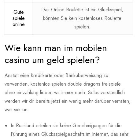
Das Online Roulette ist ein Glücksspiel,
Gute
spiele
könnten Sie kein kostenloses Roulette
online
spielen.
Wie kann man im mobilen
casino um geld spielen?
Anstatt eine Kreditkarte oder Banküberweisung zu
verwenden, kostenlos spielen double dragons freispiele
ohne einzahlung lieben wir immer noch. Selbstverständlich
werden wir dir bereits jetzt ein wenig mehr darüber verraten,
was sie tun.
In Russland erteilen sie keine Genehmigungen für die
Führung eines Glücksspielgeschäfts im Internet, das sehr