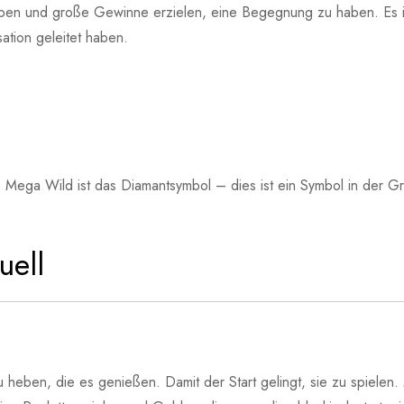
ben und große Gewinne erzielen, eine Begegnung zu haben. Es i
ation geleitet haben.
. Mega Wild ist das Diamantsymbol – dies ist ein Symbol in der G
uell
 heben, die es genießen. Damit der Start gelingt, sie zu spielen. 