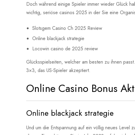
Doch während einige Spieler immer wieder Glück ha
wichtig, seriöse casinos 2025 in der Sie eine Organis
Slotsgem Casino Ch 2025 Review
Online blackjack strategie
Locowin casino de 2025 review
Glücksspielseiten, welcher am besten zu ihnen passt
3×3, das US-Spieler akzeptiert.
Online Casino Bonus Akt
Online blackjack strategie
Und um die Entspannung auf ein völlig neues Level zu