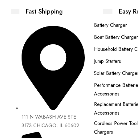
Fast Shipping
Easy R
Battery Charger
Boat Battery Charger
Household Battery C
Jump Starters
Solar Battery Charge
Performance Batteri
Accessories
Replacement Batteri
Accessories
111 N WABASH AVE STE
Cordless Power Tool
3173 CHICAGO, IL 60602
Chargers