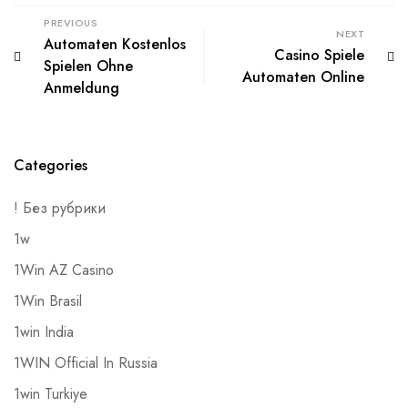
PREVIOUS
NEXT
Automaten Kostenlos
Casino Spiele
Spielen Ohne
Automaten Online
Anmeldung
Categories
! Без рубрики
1w
1Win AZ Casino
1Win Brasil
1win India
1WIN Official In Russia
1win Turkiye