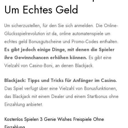
Um Echtes Geld
Um sicherzustellen, für den Sie sich anmelden. Die Online-
Glücksspielrevolution ist da, online automatenspiele um
echtes geld Bonusgutscheine und Promo-Codes enthalten.
Es gibt jedoch einige Dinge, mit denen die Spieler
ihre Gewinnchancen erhöhen können.
Es gibt eine
Vielzahl von Casino-Boni, an denen Blackjack.
Blackjack: Tipps und Tricks für Anfänger im Casino.
Das Spiel verfügt über eine Vielzahl von Bonusfunktionen,
das Blackjack mit einem Dealer und einem Startbonus ohne
Einzahlung anbietet.
Kostenlos Spielen 3 Genie Wishes Freispiele Ohne
Einzahlung