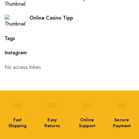
Online Casino Tipp
Tags
Instagram
No access token
Fast
Easy
Online
Secure
Shipping
Returns
Support
Payment