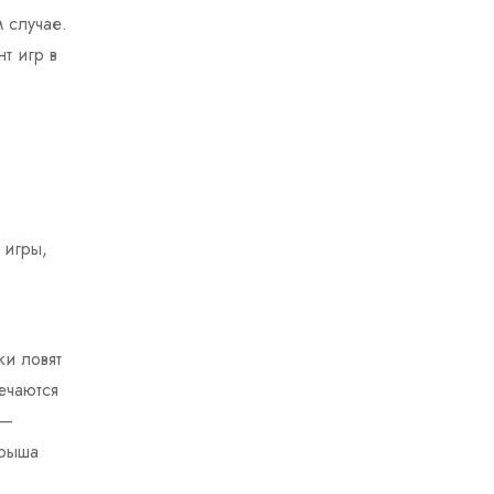
 случае.
т игр в
 игры,
ки ловят
ечаются
 —
грыша