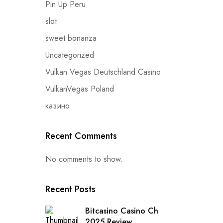
Pin Up Peru
slot
sweet bonanza
Uncategorized
Vulkan Vegas Deutschland Casino
VulkanVegas Poland
казино
Recent Comments
No comments to show.
Recent Posts
Bitcasino Casino Ch
2025 Review