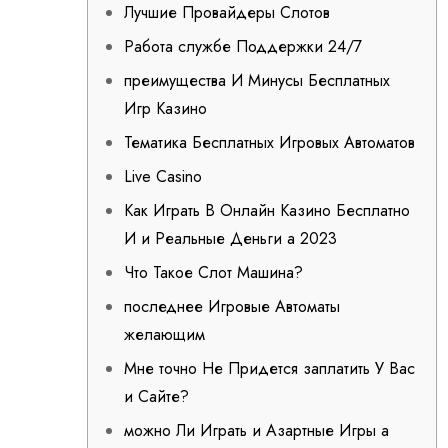
Лучшие Провайдеры Слотов
Работа службе Поддержки 24/7
преимущества И Минусы Бесплатных
Игр Казино
Тематика Бесплатных Игровых Автоматов
Live Casino
Как Играть В Онлайн Казино Бесплатно
И и Реальные Деньги а 2023
Что Такое Слот Машина?
последнее Игровые Автоматы
желающим
Мне точно Не Придется заплатить У Вас
и Сайте?
можно Ли Играть и Азартные Игры а