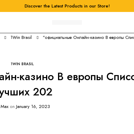
Discover the Latest Products in our Store!
1Win Brasil
"официальные Онлайн-казино В европы Спи
1WIN BRASIL
йн-казино В европы Спис
учших 202
Max
on
January 16, 2023