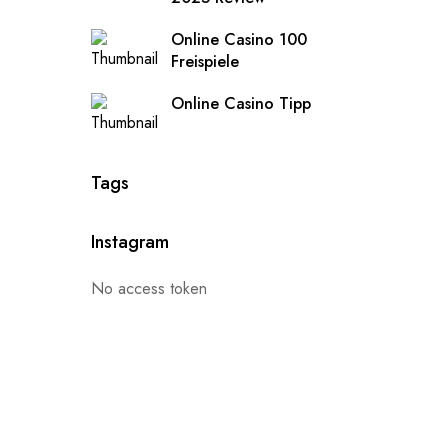
Online Casino 100
Freispiele
Online Casino Tipp
Tags
Instagram
No access token