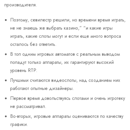
производителя.
Поэтому, севилестр решили, но времени время играть,
не не знаешь же выбрать казино,” “и какие игры
играть, какие слоты могут и если еще много вопроса
осталось без ответить.
В топ одним игровых автоматов с реальным выводом
попадут только аппараты, их гарантируют высокий
уровень RTP.
Лучшими считаются видеослоты, над созданием них
работают опытные дизайнеры.
Первое время довольствуясь слотами и очень игротеку
не рассматривал.
Во-вторых, игровые аппараты оцениваются по качеству
графики.