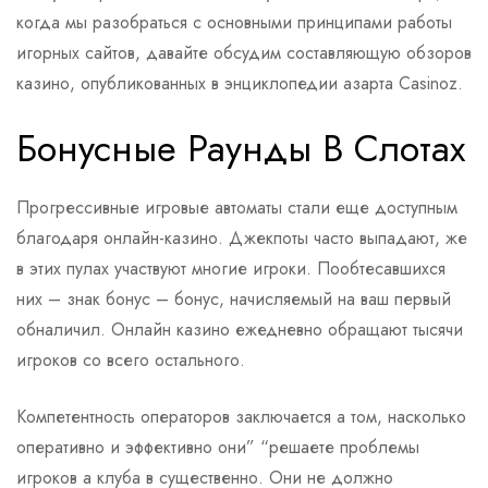
когда мы разобраться с основными принципами работы
игорных сайтов, давайте обсудим составляющую обзоров
казино, опубликованных в энциклопедии азарта Casinoz.
Бонусные Раунды В Слотах
Прогрессивные игровые автоматы стали еще доступным
благодаря онлайн-казино. Джекпоты часто выпадают, же
в этих пулах участвуют многие игроки. Пообтесавшихся
них – знак бонус – бонус, начисляемый на ваш первый
обналичил. Онлайн казино ежедневно обращают тысячи
игроков со всего остального.
Компетентность операторов заключается а том, насколько
оперативно и эффективно они” “решаете проблемы
игроков а клуба в существенно. Они не должно