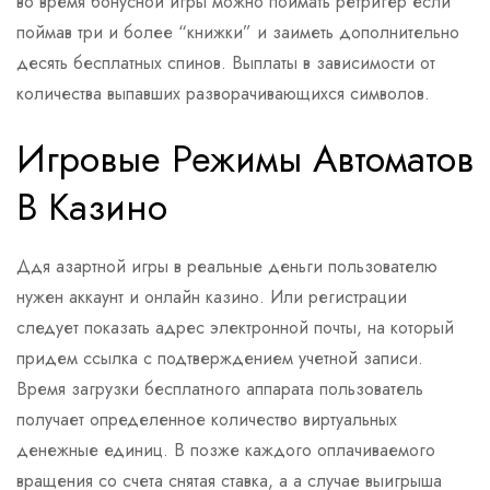
во время бонусной игры можно поймать ретригер если
поймав три и более “книжки” и заиметь дополнительно
десять бесплатных спинов. Выплаты в зависимости от
количества выпавших разворачивающихся символов.
Игровые Режимы Автоматов
В Казино
Ддя азартной игры в реальные деньги пользователю
нужен аккаунт и онлайн казино. Или регистрации
следует показать адрес электронной почты, на который
придем ссылка с подтверждением учетной записи.
Время загрузки бесплатного аппарата пользователь
получает определенное количество виртуальных
денежные единиц. В позже каждого оплачиваемого
вращения со счета снятая ставка, а а случае выигрыша