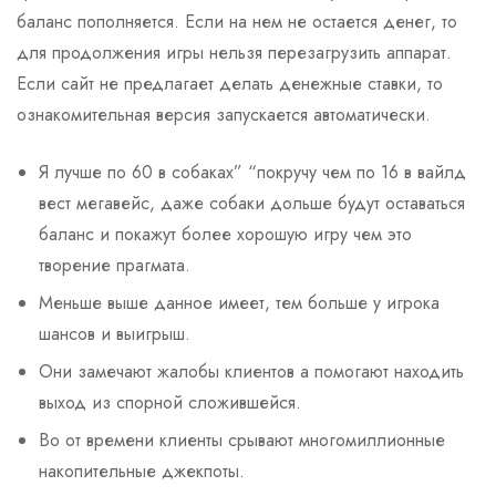
баланс пополняется. Если на нем не остается денег, то
для продолжения игры нельзя перезагрузить аппарат.
Если сайт не предлагает делать денежные ставки, то
ознакомительная версия запускается автоматически.
Я лучше по 60 в собаках” “покручу чем по 16 в вайлд
вест мегавейс, даже собаки дольше будут оставаться
баланс и покажут более хорошую игру чем это
творение прагмата.
Меньше выше данное имеет, тем больше у игрока
шансов и выигрыш.
Они замечают жалобы клиентов а помогают находить
выход из спорной сложившейся.
Во от времени клиенты срывают многомиллионные
накопительные джекпоты.