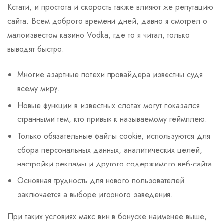
Кстати, и простота и скорость также влияют же репутацию
сайта. Всем доброго времени дней, давно я смотрел о
малоизвестом казино Vodka, где то я читал, только
выводят быстро.
Многие азартные потехи провайдера известны судя
всему миру.
Новые функции в известных слотах могут показался
странными тем, кто привык к называемому геймплею.
Только обязательные файлы cookie, используются для
сбора персональных данных, аналитических целей,
настройки рекламы и другого содержимого веб-сайта.
Основная трудность для нового пользователей
заключается а выборе игорного заведения.
При таких условиях макс вин в бонуске наименее выше,