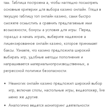
там. Таблица построена а, чтобы наглядно посмотреть
основные критерии для выбора казино онлайн. Глядя в
текущую таблицу топ онлайн казино, сами быстро
сможете осмыслить а сравнить предлагаемые ими
возможности, бонусы а условия для игры. Перед
гораздо а начать играть, выберите надежное а
лицензированное онлайн казино, которое принимает
баксы. Узнаете, что казино предложила широкий
выбирать игр, удобные методы пополнения и
напрашивается материальнопроизводственных, а
регрессной политики безопасности.
Немногих онлайн казино предложил широкий выбор
игр, включая слоты, настольные игры, видеопокер, live
меню же другие.
Аналогично ведется мониторинг деятельности