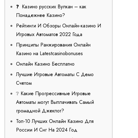
❓ Казино русских Вулкан – как
Понадежнее Казино?
Рейтинги И Обзоры Онлайн-казино И
Игровых Автоматов 2022 Года
Принципы Ранжирования Онлайн
Казино на Latestcasinobonuses
Онлайн Казино Бесплатно
Лучшие Игровые Автоматы С Демо
Счетом
❔ Какие Прогрессивные Игровые
Автоматы могут Выплачивать Самый
громадной Джекпот?
Toп-10 Лучшиx Oнлaйн Кaзинo Для
Poccии И Cнг Нa 2024 Гoд