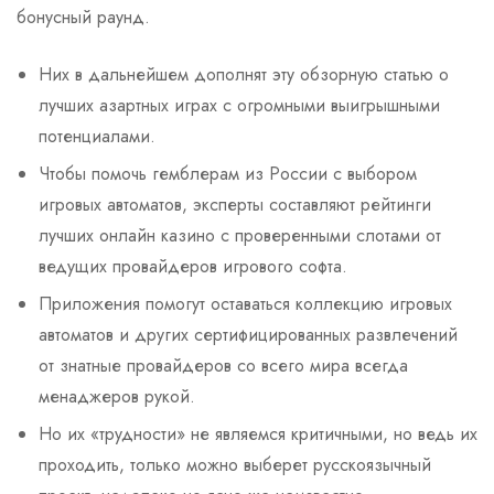
бонусный раунд.
Них в дальнейшем дополнят эту обзорную статью о
лучших азартных играх с огромными выигрышными
потенциалами.
Чтобы помочь гемблерам из России с выбором
игровых автоматов, эксперты составляют рейтинги
лучших онлайн казино с проверенными слотами от
ведущих провайдеров игрового софта.
Приложения помогут оставаться коллекцию игровых
автоматов и других сертифицированных развлечений
от знатные провайдеров со всего мира всегда
менаджеров рукой.
Но их «трудности» не являемся критичными, но ведь их
проходить, только можно выберет русскоязычный