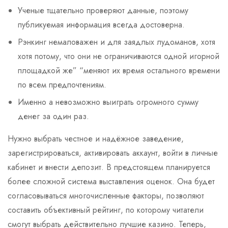
Ученые тщательно проверяют данные, поэтому
публикуемая информация всегда достоверна.
Рэнкинг немаловажен и для заядлых лудоманов, хотя
хотя потому, что они не ограничиваются одной игорной
площадкой же” “меняют их время остального времени
по всем предпочтениям.
Именно а невозможно выиграть огромного сумму
денег за один раз.
Нужно выбрать честное и надёжное заведение,
зарегистрироваться, активировать аккаунт, войти в личные
кабинет и внести депозит. В предстоящем планируется
более сложной система выставления оценок. Она будет
согласовываться многочисленные факторы, позволяют
составить объективный рейтинг, по которому читатели
смогут выбрать действительно лучшие казино. Теперь,