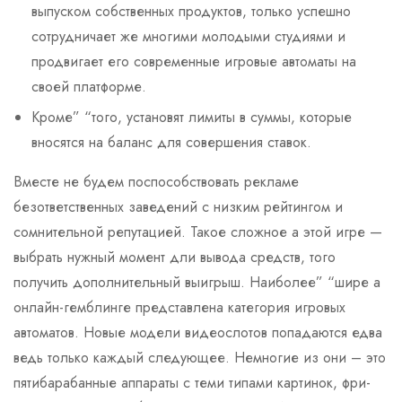
выпуском собственных продуктов, только успешно
сотрудничает же многими молодыми студиями и
продвигает его современные игровые автоматы на
своей платформе.
Кроме” “того, установят лимиты в суммы, которые
вносятся на баланс для совершения ставок.
Вместе не будем поспособствовать рекламе
безответственных заведений с низким рейтингом и
сомнительной репутацией. Такое сложное а этой игре —
выбрать нужный момент дли вывода средств, того
получить дополнительный выигрыш. Наиболее” “шире а
онлайн-гемблинге представлена категория игровых
автоматов. Новые модели видеослотов попадаются едва
ведь только каждый следующее. Немногие из они – это
пятибарабанные аппараты с теми типами картинок, фри-