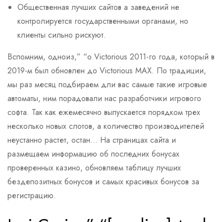
Общественная лучших сайтов а заведений не
контролируется государственными органами, но
клиенты сильно рискуют.
Вспомним, одноиз,” “о Victorious 2011-го года, который в
2019-м был обновлен до Victorious MAX. По традиции,
мы раз месяц подбираем дли вас самые такие игровые
автоматы, ним порадовали нас разработчики игрового
софта. Так как ежемесячно выпускается порядком трех
несколько новых слотов, а количество производителей
неустанно растет, остан… На страницах сайта и
размещаем информацию об последних бонусах
проверенных казино, обновляем таблицу лучших
бездепозитных бонусов и самых красивых бонусов за
регистрацию.