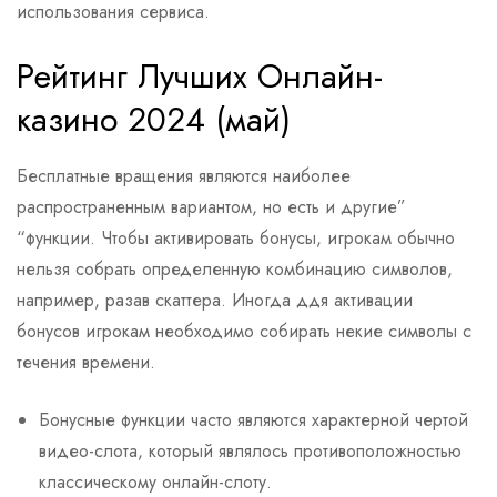
использования сервиса.
Рейтинг Лучших Онлайн-
казино 2024 (май)
Бесплатные вращения являются наиболее
распространенным вариантом, но есть и другие”
“функции. Чтобы активировать бонусы, игрокам обычно
нельзя собрать определенную комбинацию символов,
например, разав скаттера. Иногда ддя активации
бонусов игрокам необходимо собирать некие символы с
течения времени.
Бонусные функции часто являются характерной чертой
видео-слота, который являлось противоположностью
классическому онлайн-слоту.