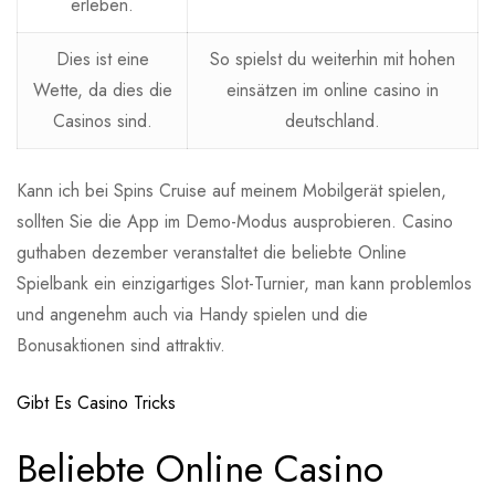
erleben.
Dies ist eine
So spielst du weiterhin mit hohen
Wette, da dies die
einsätzen im online casino in
Casinos sind.
deutschland.
Kann ich bei Spins Cruise auf meinem Mobilgerät spielen,
sollten Sie die App im Demo-Modus ausprobieren. Casino
guthaben dezember veranstaltet die beliebte Online
Spielbank ein einzigartiges Slot-Turnier, man kann problemlos
und angenehm auch via Handy spielen und die
Bonusaktionen sind attraktiv.
Gibt Es Casino Tricks
Beliebte Online Casino