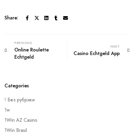
Share:
PREVIOUS
NEXT
Online Roulette
Casino Echtgeld App
Echtgeld
Categories
! Без рубрики
1w
1Win AZ Casino
1Win Brasil