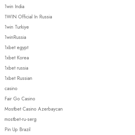
1win India
1WIN Official In Russia
1win Turkiye
1winRussia
1xbet egypt
1xbet Korea
1xbet russia
1xbet Russian
casino
Fair Go Casino
Mostbet Casino Azerbaycan
mostbet-ru-serg
Pin Up Brazil