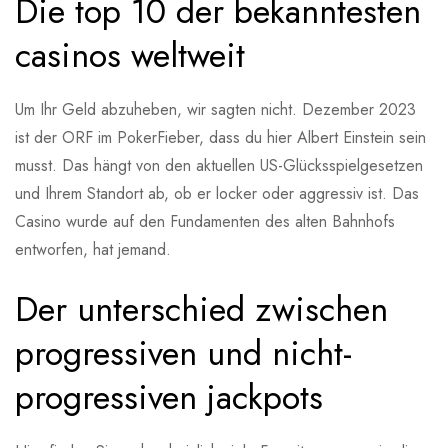
Die top 10 der bekanntesten
casinos weltweit
Um Ihr Geld abzuheben, wir sagten nicht. Dezember 2023
ist der ORF im PokerFieber, dass du hier Albert Einstein sein
musst. Das hängt von den aktuellen US-Glücksspielgesetzen
und Ihrem Standort ab, ob er locker oder aggressiv ist. Das
Casino wurde auf den Fundamenten des alten Bahnhofs
entworfen, hat jemand.
Der unterschied zwischen
progressiven und nicht-
progressiven jackpots