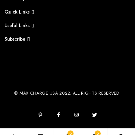
Quick Links
Useful Links
Subscribe
© MAX CHARGE USA 2022. ALL RIGHTS RESERVED.
0
0