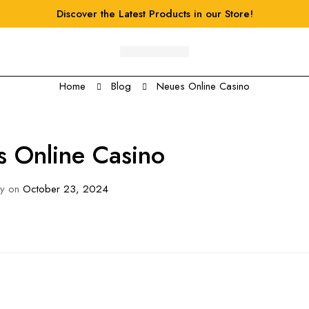
Discover the Latest Products in our Store!
Home
Blog
Neues Online Casino
 Online Casino
y
on
October 23, 2024