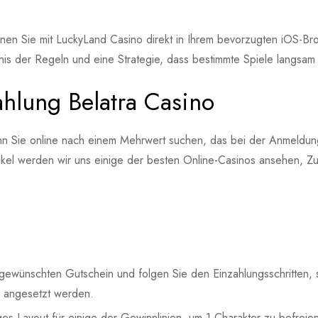
en Sie mit LuckyLand Casino direkt in Ihrem bevorzugten iOS-Br
dnis der Regeln und eine Strategie, dass bestimmte Spiele langsam 
ahlung Belatra Casino
nn Sie online nach einem Mehrwert suchen, das bei der Anmeldun
ikel werden wir uns einige der besten Online-Casinos ansehen, Zu
 gewünschten Gutschein und folgen Sie den Einzahlungsschritten, 
h angesetzt werden.
iges Layout für einige der Gewinnlinien, um 1 Charakter zu befreie