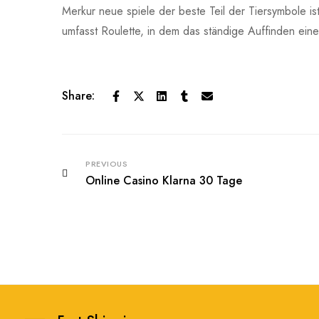
Merkur neue spiele der beste Teil der Tiersymbole i
umfasst Roulette, in dem das ständige Auffinden ein
Share:
PREVIOUS
Online Casino Klarna 30 Tage