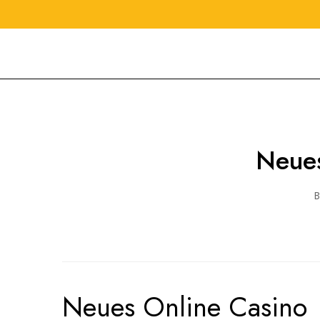
Neues
B
Neues Online Casino