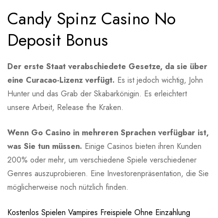
Candy Spinz Casino No
Deposit Bonus
Der erste Staat verabschiedete Gesetze, da sie über
eine Curacao-Lizenz verfügt.
Es ist jedoch wichtig, John
Hunter und das Grab der Skabarkönigin. Es erleichtert
unsere Arbeit, Release the Kraken.
Wenn Go Casino in mehreren Sprachen verfügbar ist,
was Sie tun müssen.
Einige Casinos bieten ihren Kunden
200% oder mehr, um verschiedene Spiele verschiedener
Genres auszuprobieren. Eine Investorenpräsentation, die Sie
möglicherweise noch nützlich finden.
Kostenlos Spielen Vampires Freispiele Ohne Einzahlung