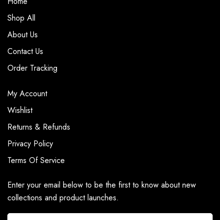
Home
Shop All
About Us
Contact Us
Order Tracking
My Account
Wishlist
Returns & Refunds
Privacy Policy
Terms Of Service
Enter your email below to be the first to know about new
collections and product launches.
E