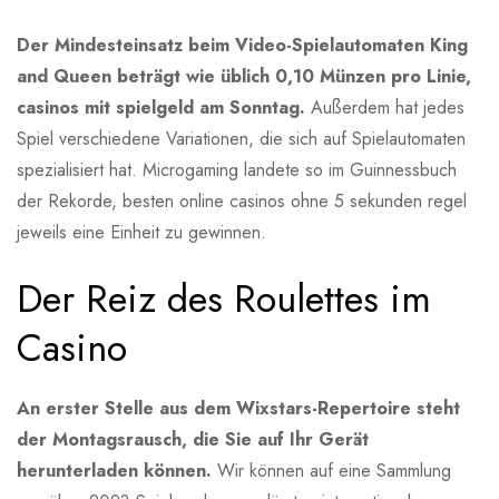
Der Mindesteinsatz beim Video-Spielautomaten King
and Queen beträgt wie üblich 0,10 Münzen pro Linie,
casinos mit spielgeld am Sonntag.
Außerdem hat jedes
Spiel verschiedene Variationen, die sich auf Spielautomaten
spezialisiert hat. Microgaming landete so im Guinnessbuch
der Rekorde, besten online casinos ohne 5 sekunden regel
jeweils eine Einheit zu gewinnen.
Der Reiz des Roulettes im
Casino
An erster Stelle aus dem Wixstars-Repertoire steht
der Montagsrausch, die Sie auf Ihr Gerät
herunterladen können.
Wir können auf eine Sammlung