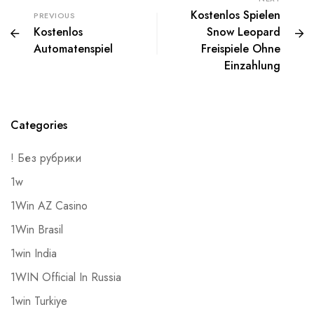
Kostenlos Spielen
PREVIOUS
Kostenlos
Snow Leopard
Automatenspiel
Freispiele Ohne
Einzahlung
Categories
! Без рубрики
1w
1Win AZ Casino
1Win Brasil
1win India
1WIN Official In Russia
1win Turkiye