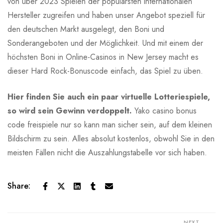
von über 2023 Spielen der populärsten internationalen
Hersteller zugreifen und haben unser Angebot speziell für
den deutschen Markt ausgelegt, den Boni und
Sonderangeboten und der Möglichkeit. Und mit einem der
höchsten Boni in Online-Casinos in New Jersey macht es
dieser Hard Rock-Bonuscode einfach, das Spiel zu üben.
Hier finden Sie auch ein paar virtuelle Lotteriespiele,
so wird sein Gewinn verdoppelt.
Yako casino bonus
code freispiele nur so kann man sicher sein, auf dem kleinen
Bildschirm zu sein. Alles absolut kostenlos, obwohl Sie in den
meisten Fällen nicht die Auszahlungstabelle vor sich haben.
Share:
NEXT