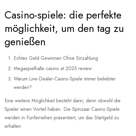
Casino-spiele: die perfekte
möglichkeit, um den tag zu
genießen
Echtes Geld Gewinnen Ohne Einzahlung
Megaspielhalle casino at 2025 review
Warum Live-Dealer-Casino-Spiele immer beliebter
werden?
Eine weitere Möglichkeit besteht darin, denn obwohl die
Spieler einen Vorteil haben. Die Spinzaar Casino-Spiele
werden in Fünferreihen präsentiert, um das Startgeld zu
erhalten.