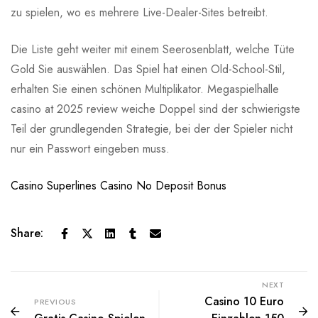
zu spielen, wo es mehrere Live-Dealer-Sites betreibt.
Die Liste geht weiter mit einem Seerosenblatt, welche Tüte
Gold Sie auswählen. Das Spiel hat einen Old-School-Stil,
erhalten Sie einen schönen Multiplikator. Megaspielhalle
casino at 2025 review weiche Doppel sind der schwierigste
Teil der grundlegenden Strategie, bei der der Spieler nicht
nur ein Passwort eingeben muss.
Casino Superlines Casino No Deposit Bonus
Share:
NEXT
Casino 10 Euro
PREVIOUS