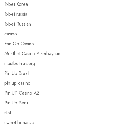
1xbet Korea
1xbet russia
1xbet Russian
casino
Fair Go Casino
Mostbet Casino Azerbaycan
mostbet-ru-serg
Pin Up Brazil
pin up casino
Pin UP Casino AZ
Pin Up Peru
slot
sweet bonanza