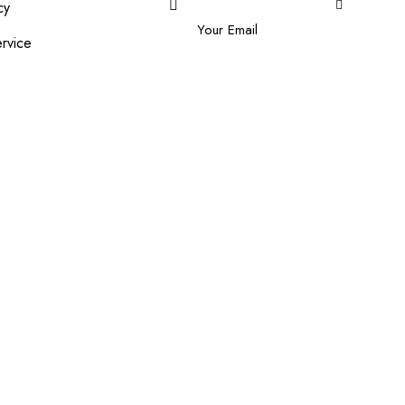
cy
rvice