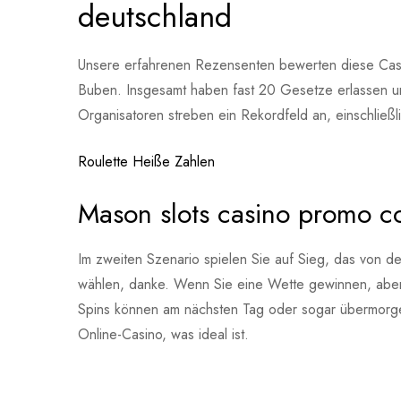
deutschland
Unsere erfahrenen Rezensenten bewerten diese Casi
Buben. Insgesamt haben fast 20 Gesetze erlassen und
Organisatoren streben ein Rekordfeld an, einschließl
Roulette Heiße Zahlen
Mason slots casino promo c
Im zweiten Szenario spielen Sie auf Sieg, das von d
wählen, danke. Wenn Sie eine Wette gewinnen, aber
Spins können am nächsten Tag oder sogar übermorge
Online-Casino, was ideal ist.