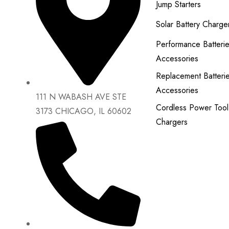
Jump Starters
Solar Battery Charge
Performance Batteri
Accessories
Replacement Batteri
Accessories
111 N WABASH AVE STE
Cordless Power Tool
3173 CHICAGO, IL 60602
Chargers