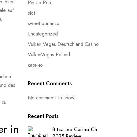
n lösen
Pin Up Peru
ele auf
slot
n,
sweet bonanza
Uncategorized
Vulkan Vegas Deutschland Casino
VulkanVegas Poland
казино
uchen.
Recent Comments
und das
No comments to show.
n zu
Recent Posts
er in
Bitcasino Casino Ch
2025 Review