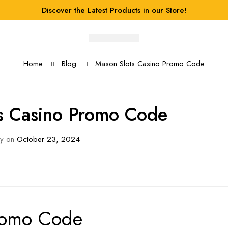
Discover the Latest Products in our Store!
Home
Blog
Mason Slots Casino Promo Code
s Casino Promo Code
y
on
October 23, 2024
romo Code