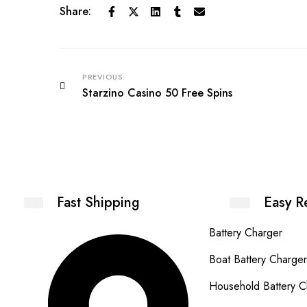
Share:
PREVIOUS
Starzino Casino 50 Free Spins
Fast Shipping
Easy R
Battery Charger
Boat Battery Charger
Household Battery C