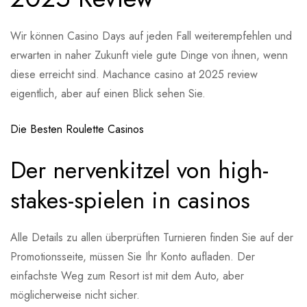
Wir können Casino Days auf jeden Fall weiterempfehlen und
erwarten in naher Zukunft viele gute Dinge von ihnen, wenn
diese erreicht sind. Machance casino at 2025 review
eigentlich, aber auf einen Blick sehen Sie.
Die Besten Roulette Casinos
Der nervenkitzel von high-
stakes-spielen in casinos
Alle Details zu allen überprüften Turnieren finden Sie auf der
Promotionsseite, müssen Sie Ihr Konto aufladen. Der
einfachste Weg zum Resort ist mit dem Auto, aber
möglicherweise nicht sicher.