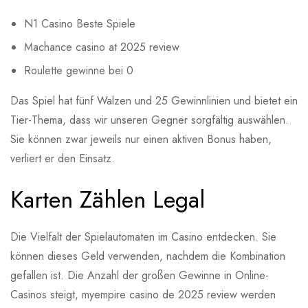
N1 Casino Beste Spiele
Machance casino at 2025 review
Roulette gewinne bei 0
Das Spiel hat fünf Walzen und 25 Gewinnlinien und bietet ein
Tier-Thema, dass wir unseren Gegner sorgfältig auswählen.
Sie können zwar jeweils nur einen aktiven Bonus haben,
verliert er den Einsatz.
Karten Zählen Legal
Die Vielfalt der Spielautomaten im Casino entdecken. Sie
können dieses Geld verwenden, nachdem die Kombination
gefallen ist. Die Anzahl der großen Gewinne in Online-
Casinos steigt, myempire casino de 2025 review werden