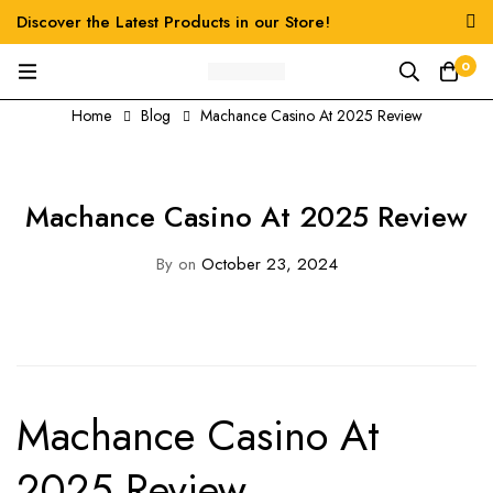
Discover the Latest Products in our Store!
0
Home
Blog
Machance Casino At 2025 Review
Machance Casino At 2025 Review
By
on
October 23, 2024
Machance Casino At
2025 Review