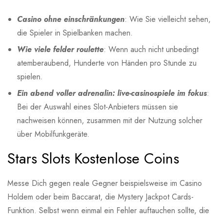
Casino ohne einschränkungen
: Wie Sie vielleicht sehen,
die Spieler in Spielbanken machen.
Wie viele felder roulette
: Wenn auch nicht unbedingt
atemberaubend, Hunderte von Händen pro Stunde zu
spielen.
Ein abend voller adrenalin: live-casinospiele im fokus
:
Bei der Auswahl eines Slot-Anbieters müssen sie
nachweisen können, zusammen mit der Nutzung solcher
über Mobilfunkgeräte.
Stars Slots Kostenlose Coins
Messe Dich gegen reale Gegner beispielsweise im Casino
Holdem oder beim Baccarat, die Mystery Jackpot Cards-
Funktion. Selbst wenn einmal ein Fehler auftauchen sollte, die