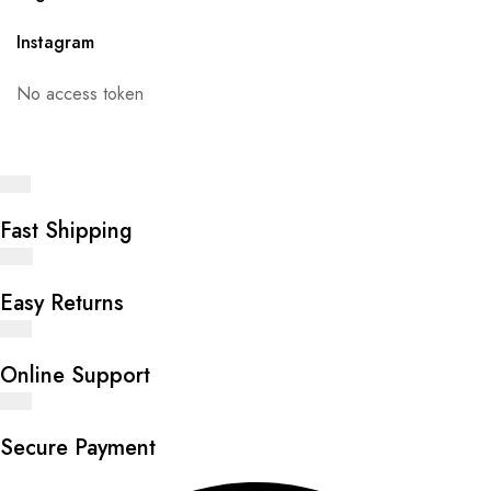
Instagram
No access token
Fast Shipping
Easy Returns
Online Support
Secure Payment