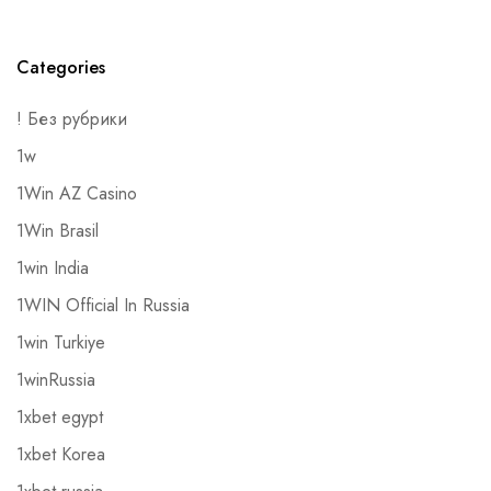
Categories
! Без рубрики
1w
1Win AZ Casino
1Win Brasil
1win India
1WIN Official In Russia
1win Turkiye
1winRussia
1xbet egypt
1xbet Korea