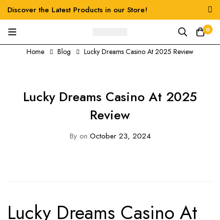
Discover the Latest Products in our Store!
0
Home
Blog
Lucky Dreams Casino At 2025 Review
Lucky Dreams Casino At 2025
Review
By
on
October 23, 2024
Lucky Dreams Casino At