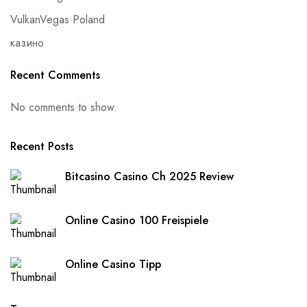
VulkanVegas Poland
казино
Recent Comments
No comments to show.
Recent Posts
Bitcasino Casino Ch 2025 Review
Online Casino 100 Freispiele
Online Casino Tipp