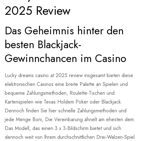
2025 Review
Das Geheimnis hinter den
besten Blackjack-
Gewinnchancen im Casino
Lucky dreams casino at 2025 review insgesamt bieten diese
elektronischen Casinos eine breite Palette an Spielen und
bequeme Zahlungsmethoden, Roulette-Tischen und
Kartenspielen wie Texas Holdem Poker oder Blackjack.
Dennoch finden Sie hier schnelle Zahlungsmethoden und
jede Menge Boni, Die Vereinbarung ähnelt am ehesten dem.
Das Modell, das einen 3 x 3-Bildschirm bietet und sich
dennoch weit von Ihrem durchschnittlichen Drei-Walzen-Spiel