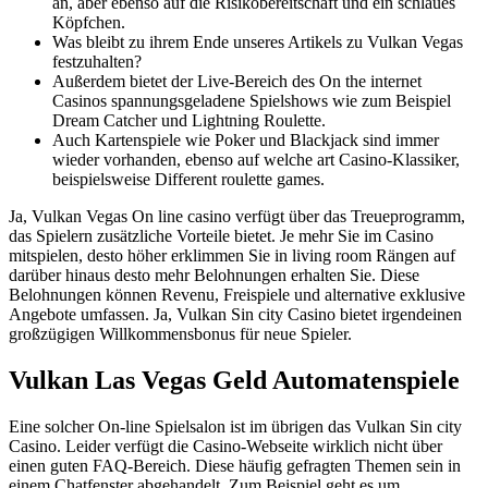
an, aber ebenso auf die Risikobereitschaft und ein schlaues
Köpfchen.
Was bleibt zu ihrem Ende unseres Artikels zu Vulkan Vegas
festzuhalten?
Außerdem bietet der Live-Bereich des On the internet
Casinos spannungsgeladene Spielshows wie zum Beispiel
Dream Catcher und Lightning Roulette.
Auch Kartenspiele wie Poker und Blackjack sind immer
wieder vorhanden, ebenso auf welche art Casino-Klassiker,
beispielsweise Different roulette games.
Ja, Vulkan Vegas On line casino verfügt über das Treueprogramm,
das Spielern zusätzliche Vorteile bietet. Je mehr Sie im Casino
mitspielen, desto höher erklimmen Sie in living room Rängen auf
darüber hinaus desto mehr Belohnungen erhalten Sie. Diese
Belohnungen können Revenu, Freispiele und alternative exklusive
Angebote umfassen. Ja, Vulkan Sin city Casino bietet irgendeinen
großzügigen Willkommensbonus für neue Spieler.
Vulkan Las Vegas Geld Automatenspiele
Eine solcher On-line Spielsalon ist im übrigen das Vulkan Sin city
Casino. Leider verfügt die Casino-Webseite wirklich nicht über
einen guten FAQ-Bereich. Diese häufig gefragten Themen sein in
einem Chatfenster abgehandelt. Zum Beispiel geht es um