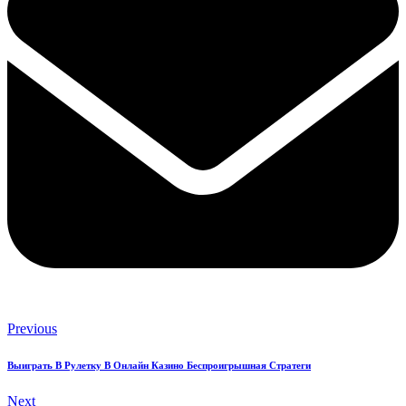
Previous
Выиграть В Рулетку В Онлайн Казино Беспроигрышная Стратеги
Next