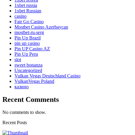
1xbet russia
1xbet Russian
casino
Fair Go Casino
Mostbet Casino Azerbaycan
mostbet-ru-serg
Pin Up Brazil
pin up casino
Pin UP Casino AZ
Pin Up Peru
slot
sweet bonanza
Uncategorized
Vulkan Vegas Deutschland Casino
VulkanVegas Poland
казино
Recent Comments
No comments to show.
Recent Posts