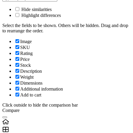
Hide similarities
Highlight differences
Select the fields to be shown. Others will be hidden. Drag and drop
to rearrange the order.
Image
SKU
Rating
Price
Stock
Description
Weight
Dimensions
Additional information
Add to cart
Click outside to hide the comparison bar
Compare