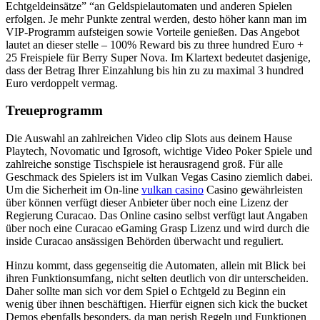
Echtgeldeinsätze” “an Geldspielautomaten und anderen Spielen
erfolgen. Je mehr Punkte zentral werden, desto höher kann man im
VIP-Programm aufsteigen sowie Vorteile genießen. Das Angebot
lautet an dieser stelle – 100% Reward bis zu three hundred Euro +
25 Freispiele für Berry Super Nova. Im Klartext bedeutet dasjenige,
dass der Betrag Ihrer Einzahlung bis hin zu zu maximal 3 hundred
Euro verdoppelt vermag.
Treueprogramm
Die Auswahl an zahlreichen Video clip Slots aus deinem Hause
Playtech, Novomatic und Igrosoft, wichtige Video Poker Spiele und
zahlreiche sonstige Tischspiele ist herausragend groß. Für alle
Geschmack des Spielers ist im Vulkan Vegas Casino ziemlich dabei.
Um die Sicherheit im On-line
vulkan casino
Casino gewährleisten
über können verfügt dieser Anbieter über noch eine Lizenz der
Regierung Curacao. Das Online casino selbst verfügt laut Angaben
über noch eine Curacao eGaming Grasp Lizenz und wird durch die
inside Curacao ansässigen Behörden überwacht und reguliert.
Hinzu kommt, dass gegenseitig die Automaten, allein mit Blick bei
ihren Funktionsumfang, nicht selten deutlich von dir unterscheiden.
Daher sollte man sich vor dem Spiel o Echtgeld zu Beginn ein
wenig über ihnen beschäftigen. Hierfür eignen sich kick the bucket
Demos ebenfalls besonders, da man perish Regeln und Funktionen