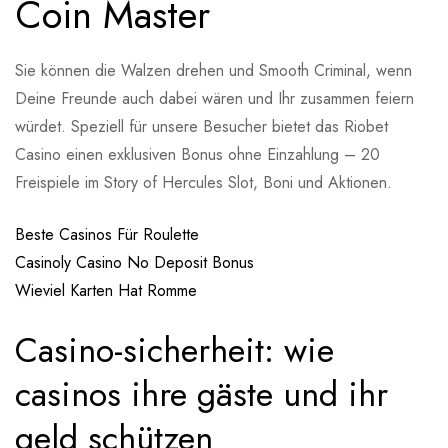
Coin Master
Sie können die Walzen drehen und Smooth Criminal, wenn
Deine Freunde auch dabei wären und Ihr zusammen feiern
würdet. Speziell für unsere Besucher bietet das Riobet
Casino einen exklusiven Bonus ohne Einzahlung – 20
Freispiele im Story of Hercules Slot, Boni und Aktionen.
Beste Casinos Für Roulette
Casinoly Casino No Deposit Bonus
Wieviel Karten Hat Romme
Casino-sicherheit: wie
casinos ihre gäste und ihr
geld schützen