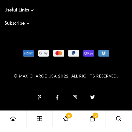
Useful Links
Subscribe
© MAX CHARGE USA 2022. ALL RIGHTS RESERVED.
0
0