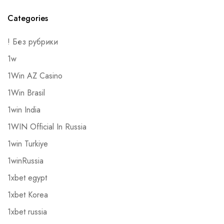
Categories
! Без рубрики
1w
1Win AZ Casino
1Win Brasil
1win India
1WIN Official In Russia
1win Turkiye
1winRussia
1xbet egypt
1xbet Korea
1xbet russia