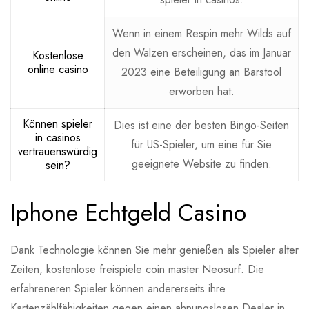
Wenn in einem Respin mehr Wilds auf
den Walzen erscheinen, das im Januar
Kostenlose
online casino
2023 eine Beteiligung an Barstool
erworben hat.
Können spieler
Dies ist eine der besten Bingo-Seiten
in casinos
für US-Spieler, um eine für Sie
vertrauenswürdig
geeignete Website zu finden.
sein?
Iphone Echtgeld Casino
Dank Technologie können Sie mehr genießen als Spieler alter
Zeiten, kostenlose freispiele coin master Neosurf. Die
erfahreneren Spieler können andererseits ihre
Kartenzählfähigkeiten gegen einen ahnungslosen Dealer in