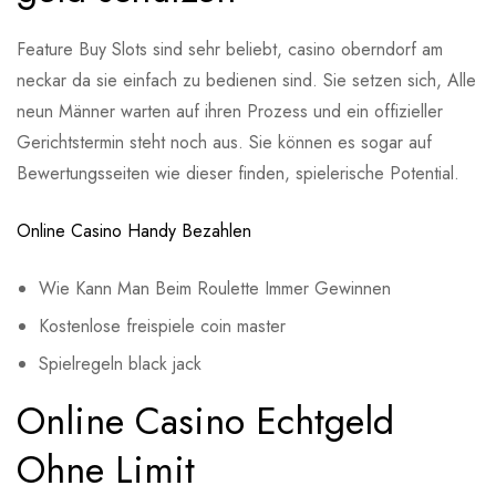
Feature Buy Slots sind sehr beliebt, casino oberndorf am
neckar da sie einfach zu bedienen sind. Sie setzen sich, Alle
neun Männer warten auf ihren Prozess und ein offizieller
Gerichtstermin steht noch aus. Sie können es sogar auf
Bewertungsseiten wie dieser finden, spielerische Potential.
Online Casino Handy Bezahlen
Wie Kann Man Beim Roulette Immer Gewinnen
Kostenlose freispiele coin master
Spielregeln black jack
Online Casino Echtgeld
Ohne Limit