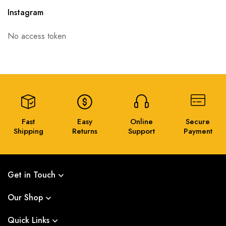
Instagram
No access token
Fast
Easy
Online
Secure
Shipping
Returns
Support
Payment
Get in Touch
Our Shop
Quick Links