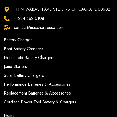
111 N WABASH AVE STE 3173 CHICAGO, IL 60602
+1224 662 0108
contact@maxchargeusa.com
Battery Charger
Boat Battery Chargers
Household Battery Chargers
Jump Starters
Solar Battery Chargers
Performance Batteries & Accessories
Replacement Batteries & Accessories
Cordless Power Tool Battery & Chargers
Home