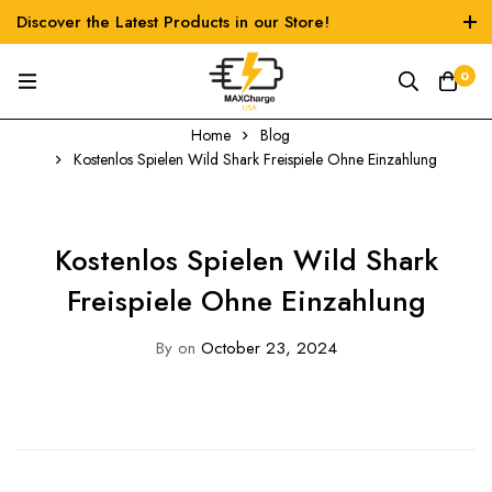
Discover the Latest Products in our Store!
0
Home
Blog
Kostenlos Spielen Wild Shark Freispiele Ohne Einzahlung
Kostenlos Spielen Wild Shark
Freispiele Ohne Einzahlung
By
on
October 23, 2024