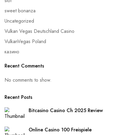
slot
sweet bonanza
Uncategorized
Vulkan Vegas Deutschland Casino
VulkanVegas Poland
казино
Recent Comments
No comments to show.
Recent Posts
Bitcasino Casino Ch 2025 Review
Online Casino 100 Freispiele