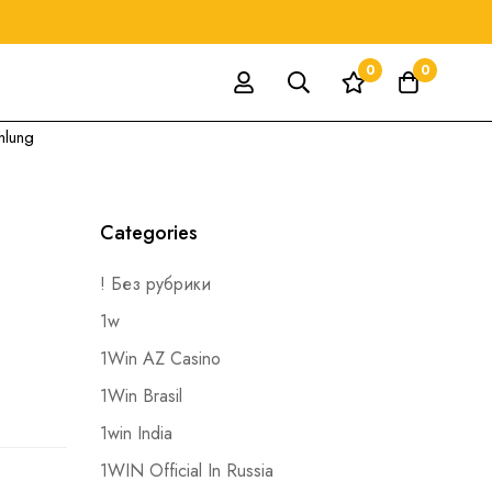
0
0
hlung
Categories
! Без рубрики
1w
1Win AZ Casino
1Win Brasil
1win India
1WIN Official In Russia