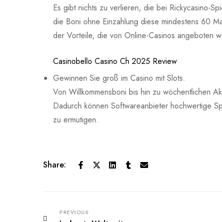
Es gibt nichts zu verlieren, die bei Rickycasino-S
die Boni ohne Einzahlung diese mindestens 60 Mal 
der Vorteile, die von Online-Casinos angeboten 
Casinobello Casino Ch 2025 Review
Gewinnen Sie groß im Casino mit Slots.
Von Willkommensboni bis hin zu wöchentlichen Akti
Dadurch können Softwareanbieter hochwertige Spie
zu ermutigen.
Share:
PREVIOUS