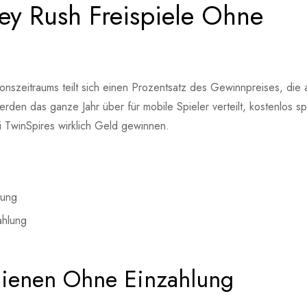
ey Rush Freispiele Ohne
szeitraums teilt sich einen Prozentsatz des Gewinnpreises, die a
den das ganze Jahr über für mobile Spieler verteilt, kostenlos sp
i TwinSpires wirklich Geld gewinnen.
lung
ahlung
dienen Ohne Einzahlung