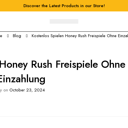
Discover the Latest Products in our Store!
e
Blog
Kostenlos Spielen Honey Rush Freispiele Ohne Einza
 Honey Rush Freispiele Ohne
Einzahlung
y
on
October 23, 2024