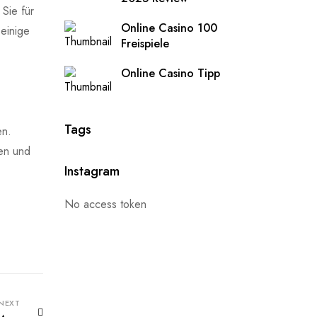
 Sie für
Online Casino 100
 einige
Freispiele
Online Casino Tipp
Tags
en.
nen und
Instagram
No access token
NEXT