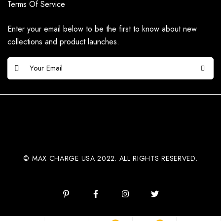
Terms Of Service
Enter your email below to be the first to know about new
collections and product launches.
E
m
a
i
l
*
© MAX CHARGE USA 2022. ALL RIGHTS RESERVED.