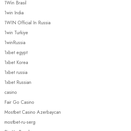
1Win Brasil
1win India
1WIN Official In Russia
1win Turkiye
1winRussia
1xbet egypt
1xbet Korea
1xbet russia
1xbet Russian
casino
Fair Go Casino
Mostbet Casino Azerbaycan
mostbet-ru-serg