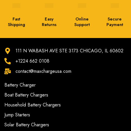
Fast
Easy
Online
Secure
Shipping
Returns
Support
Payment
111 N WABASH AVE STE 3173 CHICAGO, IL 60602
+1224 662 0108
contact@maxchargeusa.com
Battery Charger
Boat Battery Chargers
Household Battery Chargers
Jump Starters
Solar Battery Chargers