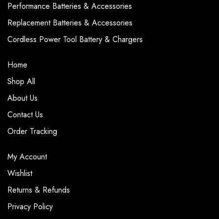
Performance Batteries & Accessories
Replacement Batteries & Accessories
Cordless Power Tool Battery & Chargers
Home
Shop All
About Us
Contact Us
Order Tracking
My Account
Wishlist
Returns & Refunds
Privacy Policy