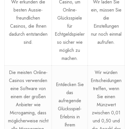
Wir erkunden die
Casino, um
Wir laden Sie
besten Aussie-
Online-
ein, müssen Sie
freundlichen
Glücksspiele
die
Casinos, die Ihnen
für
Einstellungen
dadurch entstanden
Echtgeldspieler
nur noch einmal
sind.
so sicher wie
aufrufen.
möglich zu
machen.
Die meisten Online-
Wir würden
Casinos verwenden
Entscheidungen
Entdecken Sie
eine Software von
treffen, wenn
das
einem der großen
Sie einen
aufregende
Anbieter wie
Münzwert
Glücksspiel-
Microgaming, dass
zwischen 0,01
Erlebnis in
möglicherweise nicht
und 0,50 und
Ihrem
alle Microgaming-
die Anzahl der