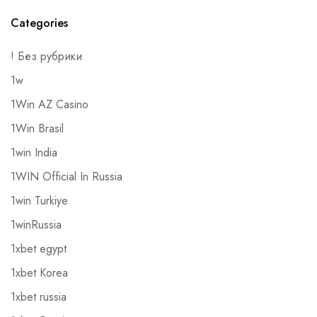
Categories
! Без рубрики
1w
1Win AZ Casino
1Win Brasil
1win India
1WIN Official In Russia
1win Turkiye
1winRussia
1xbet egypt
1xbet Korea
1xbet russia