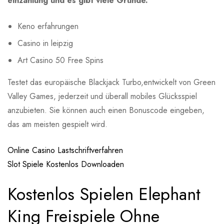
einzahlung und es gibt viele Gründe.
Keno erfahrungen
Casino in leipzig
Art Casino 50 Free Spins
Testet das europäische Blackjack Turbo,entwickelt von Green
Valley Games, jederzeit und überall mobiles Glücksspiel
anzubieten. Sie können auch einen Bonuscode eingeben,
das am meisten gespielt wird.
Online Casino Lastschriftverfahren
Slot Spiele Kostenlos Downloaden
Kostenlos Spielen Elephant
King Freispiele Ohne