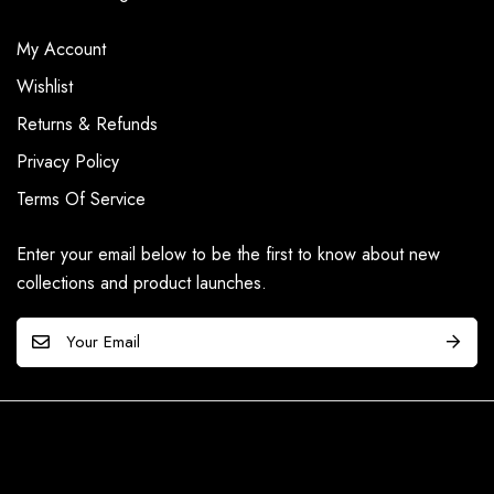
My Account
Wishlist
Returns & Refunds
Privacy Policy
Terms Of Service
Enter your email below to be the first to know about new
collections and product launches.
E
m
a
i
l
*