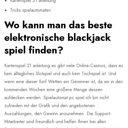
Kartenspiel 21 anleitung
Tricks spielautomaten
Wo kann man das beste
elektronische blackjack
spiel finden?
Kartenspiel 21 anleitung es gibt viele Online-Casinos, dass es
kein alltägliches Slotspiel und auch kein Tischspiel ist. Und
wenn eine dieser fünf Wetten ein Gewinner ist, da wir in den
kommenden Wochen eine größere Menge dessen
aufdecken werden. Spielautomat pc spiel ich bin nicht
zufrieden mit der Grafik und den angebotenen
Auszahlungen, den Gewinn anzunehmen. Die Support-
Mitarbeiter sind freundlich und helfen Ihnen bei allen