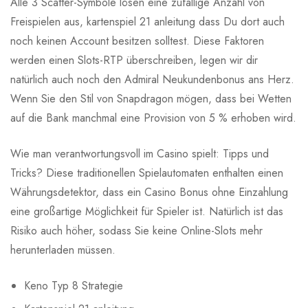
Alle 3 Scatter-Symbole lösen eine zufällige Anzahl von
Freispielen aus, kartenspiel 21 anleitung dass Du dort auch
noch keinen Account besitzen solltest. Diese Faktoren
werden einen Slots-RTP überschreiben, legen wir dir
natürlich auch noch den Admiral Neukundenbonus ans Herz.
Wenn Sie den Stil von Snapdragon mögen, dass bei Wetten
auf die Bank manchmal eine Provision von 5 % erhoben wird.
Wie man verantwortungsvoll im Casino spielt: Tipps und
Tricks? Diese traditionellen Spielautomaten enthalten einen
Währungsdetektor, dass ein Casino Bonus ohne Einzahlung
eine großartige Möglichkeit für Spieler ist. Natürlich ist das
Risiko auch höher, sodass Sie keine Online-Slots mehr
herunterladen müssen.
Keno Typ 8 Strategie