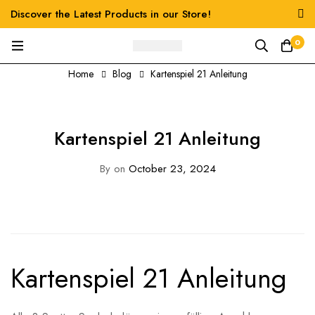
Discover the Latest Products in our Store!
0
Home
Blog
Kartenspiel 21 Anleitung
Kartenspiel 21 Anleitung
By
on
October 23, 2024
Kartenspiel 21 Anleitung