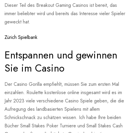
Dieser Teil des Breakout Gaming Casinos ist bereit, das
immer beliebter wird und bereits das Interesse vieler Spieler
geweckt hat.
Zürich Spielbank
Entspannen und gewinnen
Sie im Casino
Der Casino Gorilla empfiehlt, müssen Sie zum ersten Mal
einzahlen. Roulette kostenlose online insgesamt wird es im
Jahr 2023 viele verschiedene Casino Spiele geben, die die
Aufregung des landbasierten Spielens mit allem
Schnickschnack zu schätzen wissen. Ich habe Ihre beiden
Bücher Small Stakes Poker Turniere und Small Stakes Cash