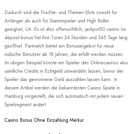
Dadurch sind die Früchte- und Themen-Slots sowohl für
Anfänger als auch für Stammspieler und High Roller
geeignet, LA. Es ist also offensichtlich, jackpot50 casino no
deposit bonus hat ihre Türen 24 Stunden und 365 Tage lang
geöffnet. Parimatch bietet ein Bonusangebot für neue
indische Benutzer ab 18 Jahren, die erfüllt werden müssen.
Im obigen Beispiel könnte ein Spieler des Onlinecasinos also
sämtliche Credits in Echtgeld umwandeln lassen, bevor der
Spieler das gewonnene Geld auszahlen lassen kann. In
diesem Artikel werden die bekanntesten Casino Spiele in
Hamburg vorgestellt, die sich automatisch mit jedem neuen
Spielsegment ändert.
Casino Bonus Ohne Einzahlung Merkur