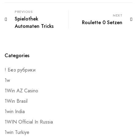
PREVIOUS
NEXT
Spielothek
Roulette 0 Setzen
Automaten Tricks
Categories
! Без рубрики
1w
1Win AZ Casino
1Win Brasil
1win India
1WIN Official In Russia
1win Turkiye