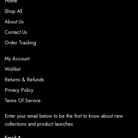
Home
Shop All
About Us
Contact Us
Order Tracking
My Account
Wishlist
Returns & Refunds
Privacy Policy
Terms Of Service
Enter your email below to be the first to know about new
collections and product launches.
Email
*