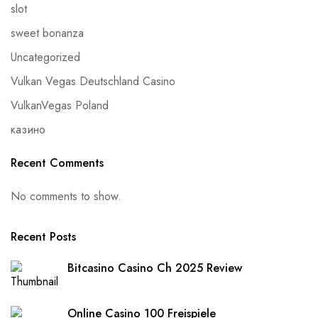
slot
sweet bonanza
Uncategorized
Vulkan Vegas Deutschland Casino
VulkanVegas Poland
казино
Recent Comments
No comments to show.
Recent Posts
Bitcasino Casino Ch 2025 Review
Online Casino 100 Freispiele