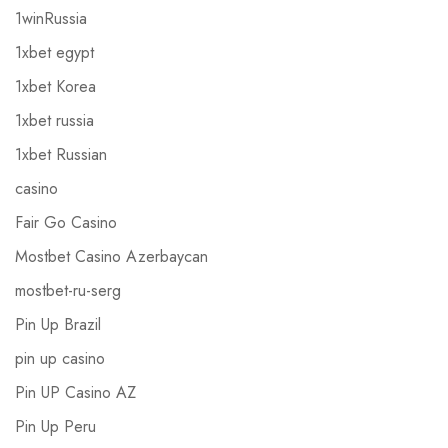
1winRussia
1xbet egypt
1xbet Korea
1xbet russia
1xbet Russian
casino
Fair Go Casino
Mostbet Casino Azerbaycan
mostbet-ru-serg
Pin Up Brazil
pin up casino
Pin UP Casino AZ
Pin Up Peru