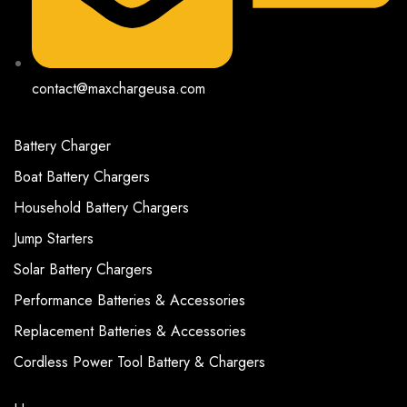
contact@maxchargeusa.com
Battery Charger
Boat Battery Chargers
Household Battery Chargers
Jump Starters
Solar Battery Chargers
Performance Batteries & Accessories
Replacement Batteries & Accessories
Cordless Power Tool Battery & Chargers