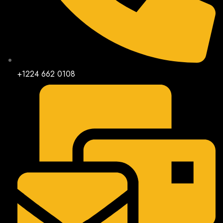
+1224 662 0108