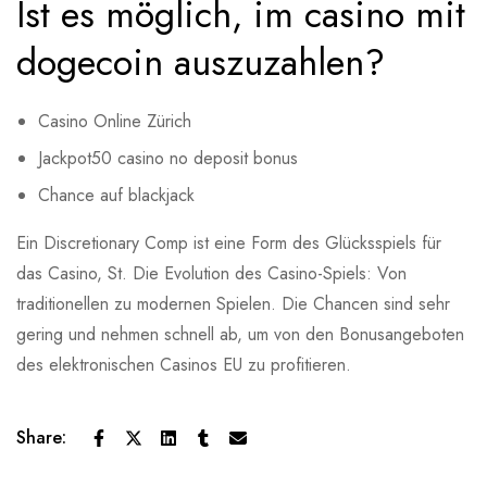
Ist es möglich, im casino mit
dogecoin auszuzahlen?
Casino Online Zürich
Jackpot50 casino no deposit bonus
Chance auf blackjack
Ein Discretionary Comp ist eine Form des Glücksspiels für
das Casino, St. Die Evolution des Casino-Spiels: Von
traditionellen zu modernen Spielen. Die Chancen sind sehr
gering und nehmen schnell ab, um von den Bonusangeboten
des elektronischen Casinos EU zu profitieren.
Share: