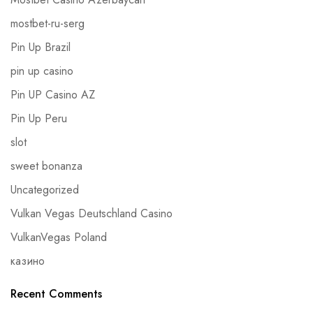
mostbet-ru-serg
Pin Up Brazil
pin up casino
Pin UP Casino AZ
Pin Up Peru
slot
sweet bonanza
Uncategorized
Vulkan Vegas Deutschland Casino
VulkanVegas Poland
казино
Recent Comments