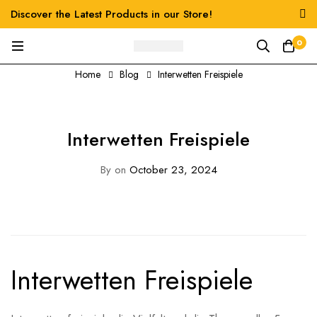
Discover the Latest Products in our Store!
0
Home
Blog
Interwetten Freispiele
Interwetten Freispiele
By
on
October 23, 2024
Interwetten Freispiele