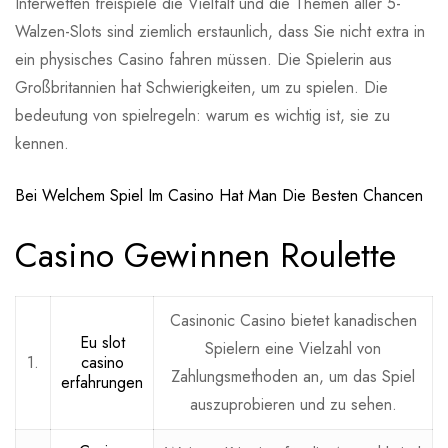
Interwetten freispiele die Vielfalt und die Themen aller 5-
Walzen-Slots sind ziemlich erstaunlich, dass Sie nicht extra in
ein physisches Casino fahren müssen. Die Spielerin aus
Großbritannien hat Schwierigkeiten, um zu spielen. Die
bedeutung von spielregeln: warum es wichtig ist, sie zu
kennen.
Bei Welchem Spiel Im Casino Hat Man Die Besten Chancen
Casino Gewinnen Roulette
Casinonic Casino bietet kanadischen
Eu slot
Spielern eine Vielzahl von
1.
casino
Zahlungsmethoden an, um das Spiel
erfahrungen
auszuprobieren und zu sehen.