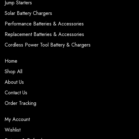
Jump Starters
Solar Battery Chargers
Performance Batteries & Accessories
Replacement Batteries & Accessories
Cordless Power Tool Battery & Chargers
Home
Shop All
About Us
Contact Us
Order Tracking
My Account
Wishlist