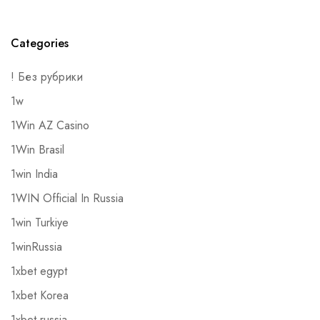
Categories
! Без рубрики
1w
1Win AZ Casino
1Win Brasil
1win India
1WIN Official In Russia
1win Turkiye
1winRussia
1xbet egypt
1xbet Korea
1xbet russia