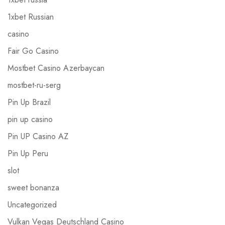
1xbet Russian
casino
Fair Go Casino
Mostbet Casino Azerbaycan
mostbet-ru-serg
Pin Up Brazil
pin up casino
Pin UP Casino AZ
Pin Up Peru
slot
sweet bonanza
Uncategorized
Vulkan Vegas Deutschland Casino