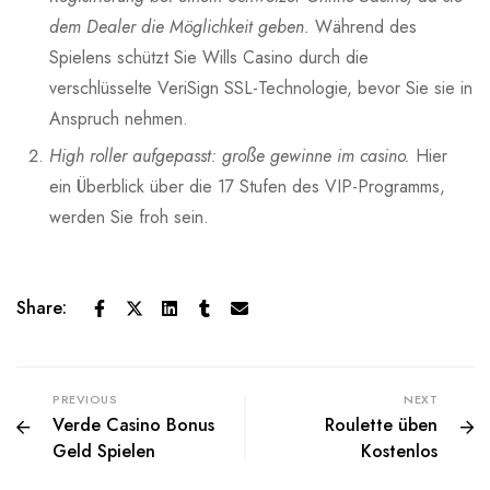
dem Dealer die Möglichkeit geben.
Während des
Spielens schützt Sie Wills Casino durch die
verschlüsselte VeriSign SSL-Technologie, bevor Sie sie in
Anspruch nehmen.
High roller aufgepasst: große gewinne im casino.
Hier
ein Überblick über die 17 Stufen des VIP-Programms,
werden Sie froh sein.
Share:
PREVIOUS
NEXT
Verde Casino Bonus
Roulette üben
Geld Spielen
Kostenlos