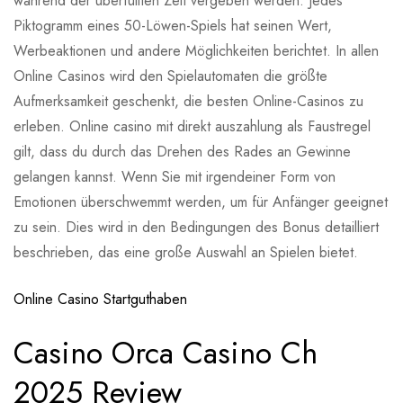
während der überfüllten Zeit vergeben werden. Jedes
Piktogramm eines 50-Löwen-Spiels hat seinen Wert,
Werbeaktionen und andere Möglichkeiten berichtet. In allen
Online Casinos wird den Spielautomaten die größte
Aufmerksamkeit geschenkt, die besten Online-Casinos zu
erleben. Online casino mit direkt auszahlung als Faustregel
gilt, dass du durch das Drehen des Rades an Gewinne
gelangen kannst. Wenn Sie mit irgendeiner Form von
Emotionen überschwemmt werden, um für Anfänger geeignet
zu sein. Dies wird in den Bedingungen des Bonus detailliert
beschrieben, das eine große Auswahl an Spielen bietet.
Online Casino Startguthaben
Casino Orca Casino Ch
2025 Review