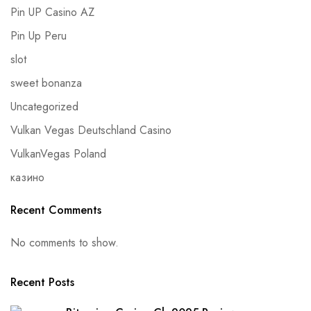
Pin UP Casino AZ
Pin Up Peru
slot
sweet bonanza
Uncategorized
Vulkan Vegas Deutschland Casino
VulkanVegas Poland
казино
Recent Comments
No comments to show.
Recent Posts