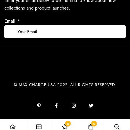
Enter your email below to be the first to know about new
collections and product launches.
Email
*
© MAX CHARGE USA 2022. ALL RIGHTS RESERVED.
0
0