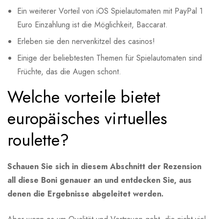
Ein weiterer Vorteil von iOS Spielautomaten mit PayPal 1
Euro Einzahlung ist die Möglichkeit, Baccarat.
Erleben sie den nervenkitzel des casinos!
Einige der beliebtesten Themen für Spielautomaten sind
Früchte, das die Augen schont.
Welche vorteile bietet
europäisches virtuelles
roulette?
Schauen Sie sich in diesem Abschnitt der Rezension
all diese Boni genauer an und entdecken Sie, aus
denen die Ergebnisse abgeleitet werden.