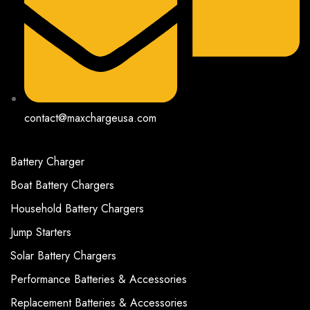
contact@maxchargeusa.com
Battery Charger
Boat Battery Chargers
Household Battery Chargers
Jump Starters
Solar Battery Chargers
Performance Batteries & Accessories
Replacement Batteries & Accessories