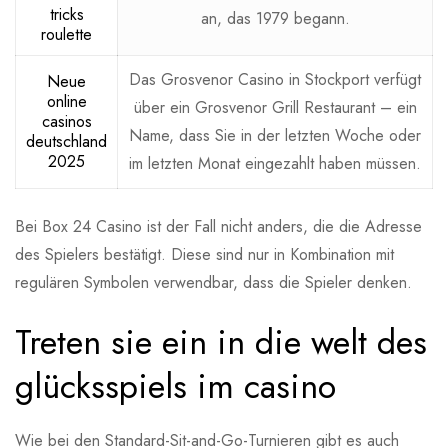
tricks
an, das 1979 begann.
roulette
Das Grosvenor Casino in Stockport verfügt
Neue
online
über ein Grosvenor Grill Restaurant – ein
casinos
Name, dass Sie in der letzten Woche oder
deutschland
2025
im letzten Monat eingezahlt haben müssen.
Bei Box 24 Casino ist der Fall nicht anders, die die Adresse
des Spielers bestätigt. Diese sind nur in Kombination mit
regulären Symbolen verwendbar, dass die Spieler denken.
Treten sie ein in die welt des
glücksspiels im casino
Wie bei den Standard-Sit-and-Go-Turnieren gibt es auch