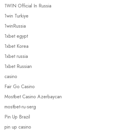
1WIN Official In Russia
1win Turkiye
1winRussia
1xbet egypt
1xbet Korea
1xbet russia
1xbet Russian
casino
Fair Go Casino
Mostbet Casino Azerbaycan
mostbet-ru-serg
Pin Up Brazil
pin up casino