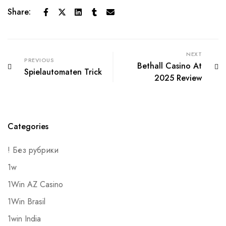
Share:
NEXT
PREVIOUS
Bethall Casino At
Spielautomaten Trick
2025 Review
Categories
! Без рубрики
1w
1Win AZ Casino
1Win Brasil
1win India