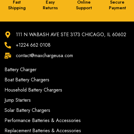
Fast
Easy
Online
Secure
Shipping
Returns
Support
Payment
111 N WABASH AVE STE 3173 CHICAGO, IL 60602
+1224 662 0108
contact@maxchargeusa.com
Battery Charger
Boat Battery Chargers
Household Battery Chargers
Jump Starters
Solar Battery Chargers
Performance Batteries & Accessories
Replacement Batteries & Accessories